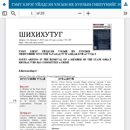
ГЭМТ ХЭРЭГ ҮЙЛДСЭН УЛСЫН ИХ ХУРЛЫН ГИШҮҮНИЙГ ЭГҮҮЛЭН ТАТАХАД ТУЛГАМДАЖ БУЙ АСУУДАЛ