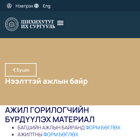
Нэвтрэх
Eng
Буцах
Нээлттэй ажлын байр
АЖИЛ ГОРИЛОГЧИЙН
БҮРДҮҮЛЭХ МАТЕРИАЛ
БАГШИЙН АЖЛЫН БАЙРАНД
ФОРМ БӨГЛӨХ
АЖИЛТНЫ
ФОРМ БӨГЛӨХ