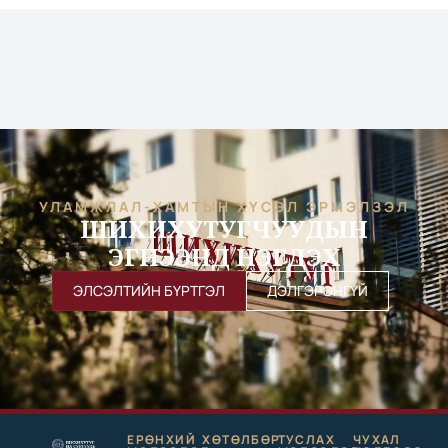
УЛАМЖЛАЛ-ХАМТЫН ХҮСЭЛ ЭРМЭЛЗЭЛ
ШИХИХУТУГЧУУДЫН
ЭГНЭЭНД НЭГДЭХ
ЭЛСЭЛТИЙН БҮРТГЭЛ
ДЭЛГЭРЭНГҮЙ
ЕРӨНХИЙ
ХӨТӨЛБӨР
ТУСЛАХ
ЧУХАЛ