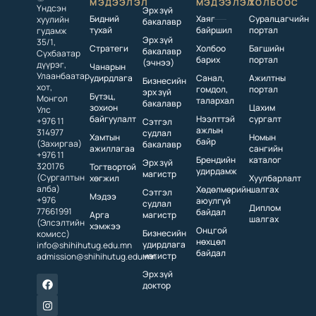
МЭДЭЭЛЭЛ
МЭДЭЭЛЭЛ
ХОЛБООС
Үндсэн
Эрх зүй
Бидний
Хаяг
Суралцагчийн
хуулийн
бакалавр
тухай
байршил
портал
гудамж
Эрх зүй
35/1,
Стратеги
Холбоо
Багшийн
бакалавр
Сүхбаатар
барих
портал
(эчнээ)
дүүрэг,
Чанарын
Улаанбаатар
удирдлага
Санал,
Ажилтны
Бизнесийн
хот,
гомдол,
портал
эрх зүй
Бүтэц,
Монгол
талархал
бакалавр
зохион
Цахим
Улс
байгуулалт
Нээлттэй
сургалт
+976 11
Сэтгэл
ажлын
314977
судлал
Хамтын
Номын
байр
(Захиргаа)
бакалавр
ажиллагаа
сангийн
+976 11
Брендийн
каталог
Эрх зүй
320176
Тогтвортой
удирдамж
магистр
(Сургалтын
хөгжил
Хуулбарлалт
алба)
Хөдөлмөрийн
шалгах
Сэтгэл
Мэдээ
+976
аюулгүй
судлал
Диплом
77661991
байдал
Арга
магистр
шалгах
(Элсэлтийн
хэмжээ
Онцгой
Бизнесийн
комисс)
нөхцөл
удирдлага
info@shihihutug.edu.mn
байдал
магистр
admission@shihihutug.edu.mn
Эрх зүй
доктор