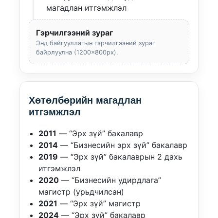
магадлан итгэмжлэл
Гэрчилгээний зураг
Энд байгууллагын гэрчилгээний зураг
байрлуулна (1200×800px).
Хөтөлбөрийн магадлан
итгэмжлэл
2011
— “Эрх зүй” бакалавр
2014
— “Бизнесийн эрх зүй” бакалавр
2019
— “Эрх зүй” бакалаврын 2 дахь
итгэмжлэл
2020
— “Бизнесийн удирдлага”
магистр (урьдчилсан)
2021
— “Эрх зүй” магистр
2024
— “Эрх зүй” бакалавр