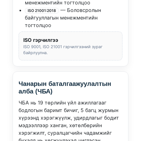
менежментийн тогтолцоо
— Боловсролын
ISO 21001:2018
байгууллагын менежментийн
тогтолцоо
ISO гэрчилгээ
ISO 9001, ISO 21001 гэрчилгээний зураг
байрлуулна.
Чанарын баталгаажуулалтын
алба (ЧБА)
ЧБА нь 19 төрлийн үйл ажиллагааг
бодлогын баримт бичиг, 5 багц журмын
хүрээнд хэрэгжүүлж, удирдлагыг бодит
мэдээллээр ханган, хөтөлбөрийн
хэрэгжилт, суралцагчийн чадамжийг
бүхэлд нь хөгжүүлэхэд чиглэсэн