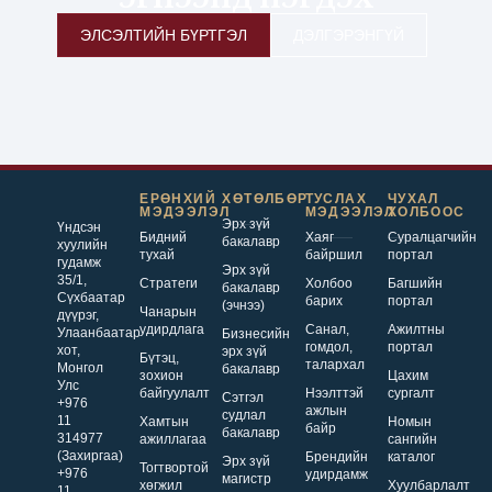
ЭЛСЭЛТИЙН БҮРТГЭЛ
ДЭЛГЭРЭНГҮЙ
ЕРӨНХИЙ
ХӨТӨЛБӨР
ТУСЛАХ
ЧУХАЛ
МЭДЭЭЛЭЛ
МЭДЭЭЛЭЛ
ХОЛБООС
Эрх зүй
Үндсэн
Бидний
Хаяг
Суралцагчийн
бакалавр
хуулийн
тухай
байршил
портал
гудамж
Эрх зүй
35/1,
Стратеги
Холбоо
Багшийн
бакалавр
Сүхбаатар
барих
портал
(эчнээ)
Чанарын
дүүрэг,
удирдлага
Санал,
Ажилтны
Улаанбаатар
Бизнесийн
гомдол,
портал
хот,
эрх зүй
Бүтэц,
талархал
Монгол
бакалавр
зохион
Цахим
Улс
байгуулалт
Нээлттэй
сургалт
Сэтгэл
+976
ажлын
судлал
11
Хамтын
Номын
байр
бакалавр
314977
ажиллагаа
сангийн
(Захиргаа)
Брендийн
каталог
Эрх зүй
Тогтвортой
+976
удирдамж
магистр
хөгжил
Хуулбарлалт
11