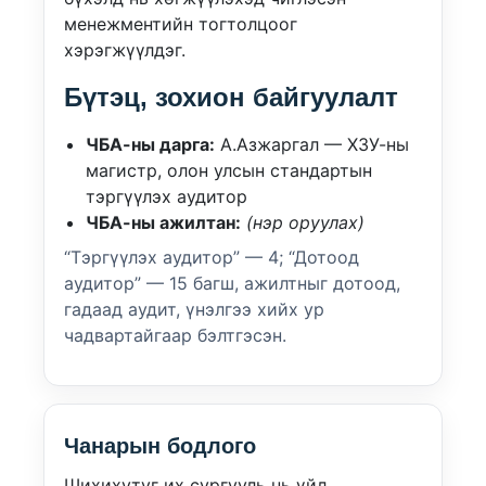
менежментийн тогтолцоог
хэрэгжүүлдэг.
Бүтэц, зохион байгуулалт
ЧБА-ны дарга:
А.Азжаргал — ХЗУ-ны
магистр, олон улсын стандартын
тэргүүлэх аудитор
ЧБА-ны ажилтан:
(нэр оруулах)
“Тэргүүлэх аудитор” — 4; “Дотоод
аудитор” — 15 багш, ажилтныг дотоод,
гадаад аудит, үнэлгээ хийх ур
чадвартайгаар бэлтгэсэн.
Чанарын бодлого
Шихихутуг их сургууль нь үйл