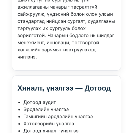
ажиллагааны чанарыг тасралтгүй
сайжруулж, үндэсний болон олон улсын
стандартад нийцсэн сургалт, судалгааны
тэргүүлэх их сургууль болох
зорилготой. Чанарын бодлого нь шилдэг
менежмент, инноваци, тогтвортой
хөгжлийн зарчмыг нэвтрүүлэхэд
чиглэнэ.
Хяналт, үнэлгээ — Дотоод
Дотоод аудит
Эрсдэлийн үнэлгээ
Гамшгийн эрсдэлийн үнэлгээ
Хөтөлбөрийн үнэлгээ
Дотоод хяналт-үнэлгээ