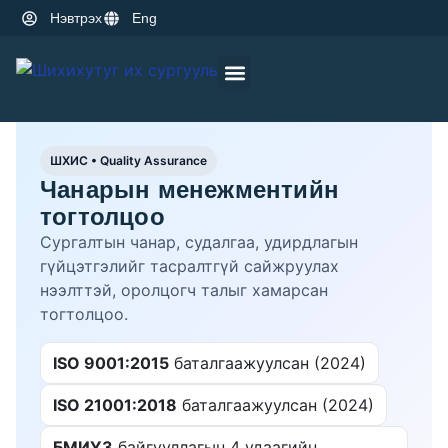
Нэвтрэх
Eng
Оюутны амьдрал
Эрдэм шинжилгээ
ШХИС • Quality Assurance
Чанарын менежментийн
тогтолцоо
Сургалтын чанар, судалгаа, удирдлагын
гүйцэтгэлийг тасралтгүй сайжруулах
нээлттэй, оролцогч талыг хамарсан
тогтолцоо.
ISO 9001:2015
баталгаажуулсан (2024)
ISO 21001:2018
баталгаажуулсан (2024)
БМИҮЗ
байгууллагын 4 удаагийн