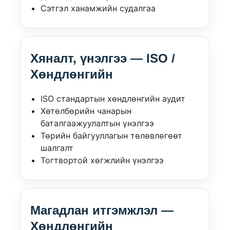
Сэтгэл ханамжийн судалгаа
Хяналт, үнэлгээ — ISO /
Хөндлөнгийн
ISO стандартын хөндлөнгийн аудит
Хөтөлбөрийн чанарын
баталгаажуулалтын үнэлгээ
Төрийн байгууллагын төлөвлөгөөт
шалгалт
Тогтвортой хөгжлийн үнэлгээ
Магадлан итгэмжлэл —
Хөндлөнгийн