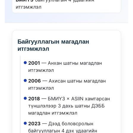
итгэмжлэл
Байгууллагын магадлан
итгэмжлэл
2001
— Анхан шатны магадлан
итгэмжлэл
2006
— Ахисан шатны магадлан
итгэмжлэл
2018
— БМИҮЗ × ASIIN хамтарсан
түншлэлээр 3 дахь шатны ДЭББ
магадлан итгэмжлэл
2023
— Дээд боловсролын
байгууллагын 4 дэх удаагийн