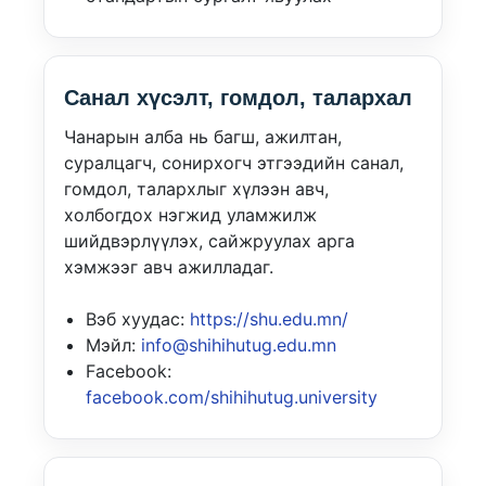
Санал хүсэлт, гомдол, талархал
Чанарын алба нь багш, ажилтан,
суралцагч, сонирхогч этгээдийн санал,
гомдол, талархлыг хүлээн авч,
холбогдох нэгжид уламжилж
шийдвэрлүүлэх, сайжруулах арга
хэмжээг авч ажилладаг.
Вэб хуудас:
https://shu.edu.mn/
Мэйл:
info@shihihutug.edu.mn
Facebook:
facebook.com/shihihutug.university