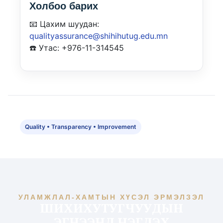
Холбоо барих
📧 Цахим шуудан:
qualityassurance@shihihutug.edu.mn
☎️ Утас: +976-11-314545
Quality • Transparency • Improvement
УЛАМЖЛАЛ-ХАМТЫН ХҮСЭЛ ЭРМЭЛЗЭЛ
ШИХИХУТУГЧУУДЫН
ЭГНЭЭНД НЭГДЭХ