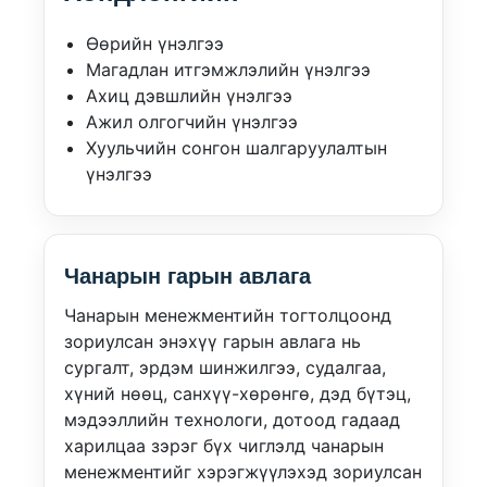
Өөрийн үнэлгээ
Магадлан итгэмжлэлийн үнэлгээ
Ахиц дэвшлийн үнэлгээ
Ажил олгогчийн үнэлгээ
Хуульчийн сонгон шалгаруулалтын
үнэлгээ
Чанарын гарын авлага
Чанарын менежментийн тогтолцоонд
зориулсан энэхүү гарын авлага нь
сургалт, эрдэм шинжилгээ, судалгаа,
хүний нөөц, санхүү-хөрөнгө, дэд бүтэц,
мэдээллийн технологи, дотоод гадаад
харилцаа зэрэг бүх чиглэлд чанарын
менежментийг хэрэгжүүлэхэд зориулсан