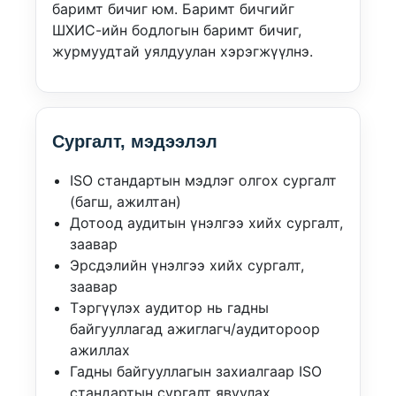
баримт бичиг юм. Баримт бичгийг
ШХИС-ийн бодлогын баримт бичиг,
журмуудтай уялдуулан хэрэгжүүлнэ.
Сургалт, мэдээлэл
ISO стандартын мэдлэг олгох сургалт
(багш, ажилтан)
Дотоод аудитын үнэлгээ хийх сургалт,
заавар
Эрсдэлийн үнэлгээ хийх сургалт,
заавар
Тэргүүлэх аудитор нь гадны
байгууллагад ажиглагч/аудитороор
ажиллах
Гадны байгууллагын захиалгаар ISO
стандартын сургалт явуулах