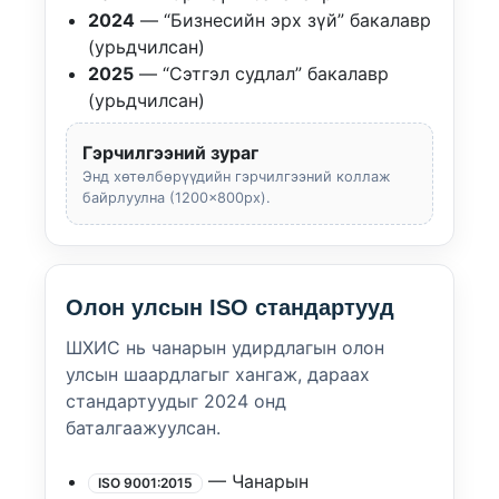
2024
— “Бизнесийн эрх зүй” бакалавр
(урьдчилсан)
2025
— “Сэтгэл судлал” бакалавр
(урьдчилсан)
Гэрчилгээний зураг
Энд хөтөлбөрүүдийн гэрчилгээний коллаж
байрлуулна (1200×800px).
Олон улсын ISO стандартууд
ШХИС нь чанарын удирдлагын олон
улсын шаардлагыг хангаж, дараах
стандартуудыг 2024 онд
баталгаажуулсан.
— Чанарын
ISO 9001:2015