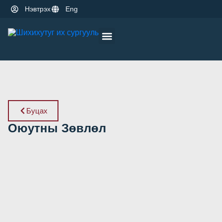
Нэвтрэх
Eng
Оюутны амьдрал
Эрдэм шинжилгээ
Буцах
Оюутны Зөвлөл