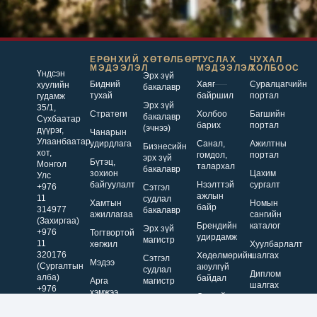
ЕРӨНХИЙ
ХӨТӨЛБӨР
ТУСЛАХ
ЧУХАЛ
МЭДЭЭЛЭЛ
МЭДЭЭЛЭЛ
ХОЛБООС
Үндсэн
Эрх зүй
Бидний
Хаяг
Суралцагчийн
хуулийн
бакалавр
тухай
байршил
портал
гудамж
Эрх зүй
35/1,
Стратеги
Холбоо
Багшийн
бакалавр
Сүхбаатар
барих
портал
(эчнээ)
дүүрэг,
Чанарын
Улаанбаатар
удирдлага
Санал,
Ажилтны
Бизнесийн
хот,
гомдол,
портал
эрх зүй
Бүтэц,
Монгол
талархал
бакалавр
зохион
Цахим
Улс
байгуулалт
Нээлттэй
сургалт
+976
Сэтгэл
ажлын
11
судлал
Хамтын
Номын
байр
314977
бакалавр
ажиллагаа
сангийн
(Захиргаа)
Брендийн
каталог
Эрх зүй
+976
Тогтвортой
удирдамж
магистр
11
хөгжил
Хуулбарлалт
320176
Хөдөлмөрийн
шалгах
Сэтгэл
Мэдээ
(Сургалтын
аюулгүй
судлал
Диплом
алба)
байдал
Арга
магистр
шалгах
+976
хэмжээ
Онцгой
Бизнесийн
77661991
нөхцөл
удирдлага
(Элсэлтийн