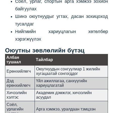
Соёл, урлаг, спортын арга хэмжээ зохион
байгуулах
Шинэ оюутнуудыг угтах, дасан зохицоход
тусалдаг
Нийгмийн хариуцлагын хөтөлбөр
хэрэгжүүлэх
Оюутны зөвлөлийн бүтэц
Албан
Тайлбар
тушаал
Оюутнуудын сонгуулиар 1 жилийн
Ерөнхийлөгч
хугацаатай сонгогддог
Дэд
Үйл ажиллагаа, санхүүгийн
ерөнхийлөгч
хариуцлагатай
Хичээлийн
Академик дэмжлэг, хичээлийн
хэлтэс
асуудал
Соёл,
урлагийн
Арга хэмжээ, уралдаан тэмцээн