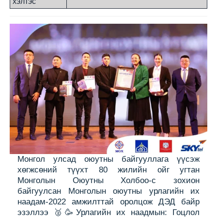
хэлтэс
Монгол улсад оюутны байгууллага үүсэж
хөгжсөний түүхт 80 жилийн ойг угтан
Монголын Оюутны Холбоо-с зохион
байгуулсан Монголын оюутны урлагийн их
наадам-2022 амжилттай оролцож ДЭД байр
эзэллээ 🥈🥳Урлагийн их наадмын: Гоцлол