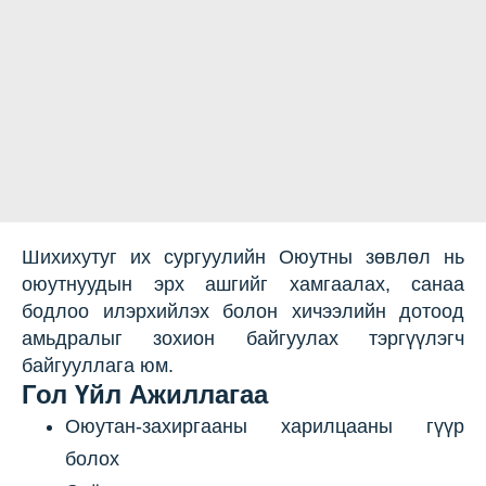
Шихихутуг их сургуулийн Оюутны зөвлөл нь
оюутнуудын эрх ашгийг хамгаалах, санаа
бодлоо илэрхийлэх болон хичээлийн дотоод
амьдралыг зохион байгуулах тэргүүлэгч
байгууллага юм.
Гол Үйл Ажиллагаа
Оюутан-захиргааны харилцааны гүүр
болох