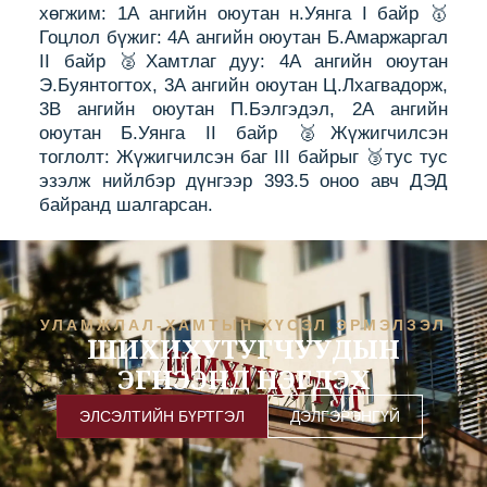
хөгжим: 1А ангийн оюутан н.Уянга I байр 🥇
Гоцлол бүжиг: 4А ангийн оюутан Б.Амаржаргал
II байр 🥈Хамтлаг дуу: 4А ангийн оюутан
Э.Буянтогтох, 3А ангийн оюутан Ц.Лхагвадорж,
3В ангийн оюутан П.Бэлгэдэл, 2А ангийн
оюутан Б.Уянга II байр 🥈Жүжигчилсэн
тоглолт: Жүжигчилсэн баг III байрыг 🥉тус тус
эзэлж нийлбэр дүнгээр 393.5 оноо авч ДЭД
байранд шалгарсан.
УЛАМЖЛАЛ-ХАМТЫН ХҮСЭЛ ЭРМЭЛЗЭЛ
ШИХИХУТУГЧУУДЫН
ЭГНЭЭНД НЭГДЭХ
ЭЛСЭЛТИЙН БҮРТГЭЛ
ДЭЛГЭРЭНГҮЙ