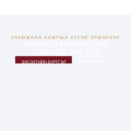
УЛАМЖЛАЛ-ХАМТЫН ХҮСЭЛ ЭРМЭЛЗЭЛ
ШИХИХУТУГЧУУДЫН
ЭГНЭЭНД НЭГДЭХ
ЭЛСЭЛТИЙН БҮРТГЭЛ
ДЭЛГЭРЭНГҮЙ
ЕРӨНХИЙ
ХӨТӨЛБӨР
ТУСЛАХ
ЧУХАЛ
МЭДЭЭЛЭЛ
МЭДЭЭЛЭЛ
ХОЛБООС
Эрх зүй
Үндсэн
Бидний
Хаяг
Суралцагчийн
бакалавр
хуулийн
тухай
байршил
портал
гудамж
Эрх зүй
35/1,
Стратеги
Холбоо
Багшийн
бакалавр