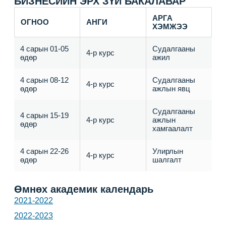
БИЗНЕСИЙН ЭРХ ЗҮЙ БАКАЛАВАР
АРГА
ОГНОО
АНГИ
ХЭМЖЭЭ
4 сарын 01-05
Судалгааны
4-р курс
өдөр
ажил
4 сарын 08-12
Судалгааны
4-р курс
өдөр
ажлын явц
Судалгааны
4 сарын 15-19
4-р курс
ажлын
өдөр
хамгаалалт
4 сарын 22-26
Улирлын
4-р курс
өдөр
шалгалт
Өмнөх академик календарь
2021-2022
2022-2023