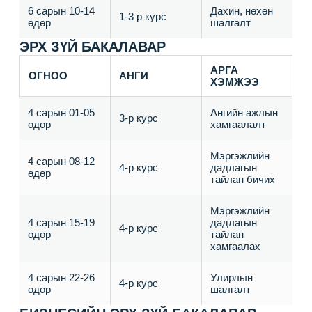
6 сарын 10-14
Дахин, нөхөн
1-3 р курс
өдөр
шалгалт
ЭРХ ЗҮЙ БАКАЛАВАР
АРГА
ОГНОО
АНГИ
ХЭМЖЭЭ
4 сарын 01-05
Ангийн ажлын
3-р курс
өдөр
хамгаалалт
Мэргэжлийн
4 сарын 08-12
4-р курс
дадлагын
өдөр
тайлан бичих
Мэргэжлийн
4 сарын 15-19
дадлагын
4-р курс
өдөр
тайлан
хамгаалах
4 сарын 22-26
Улирлын
4-р курс
өдөр
шалгалт