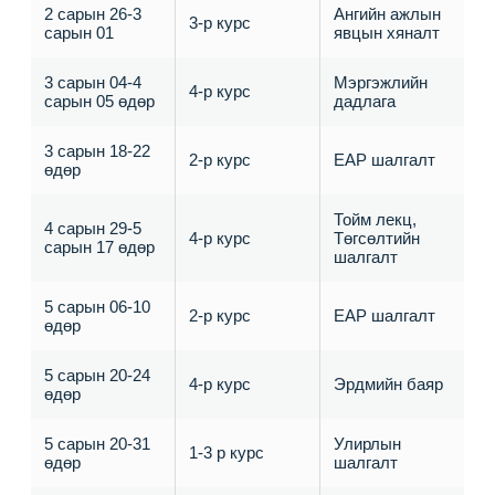
2 сарын 26-3
Ангийн ажлын
3-р курс
сарын 01
явцын хяналт
3 сарын 04-4
Мэргэжлийн
4-р курс
сарын 05 өдөр
дадлага
3 сарын 18-22
2-р курс
ЕАР шалгалт
өдөр
Тойм лекц,
4 сарын 29-5
4-р курс
Төгсөлтийн
сарын 17 өдөр
шалгалт
5 сарын 06-10
2-р курс
ЕАР шалгалт
өдөр
5 сарын 20-24
4-р курс
Эрдмийн баяр
өдөр
5 сарын 20-31
Улирлын
1-3 р курс
өдөр
шалгалт