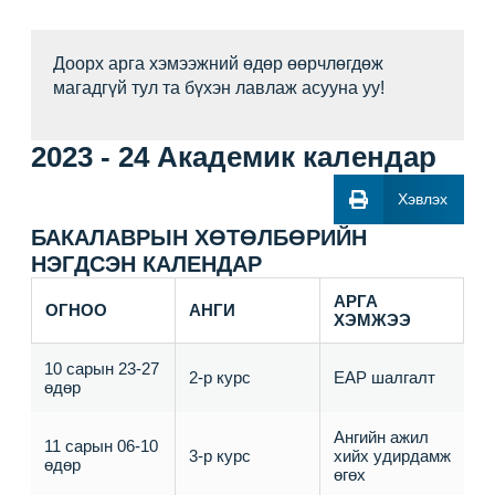
Доорх арга хэмээжний өдөр өөрчлөгдөж
магадгүй тул та бүхэн лавлаж асууна уу!
2023 - 24 Академик календар
Хэвлэх
БАКАЛАВРЫН ХӨТӨЛБӨРИЙН
НЭГДСЭН КАЛЕНДАР
АРГА
ОГНОО
АНГИ
ХЭМЖЭЭ
10 сарын 23-27
2-р курс
ЕАР шалгалт
өдөр
Ангийн ажил
11 сарын 06-10
3-р курс
хийх удирдамж
өдөр
өгөх