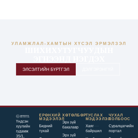
УЛАМЖЛАЛ-ХАМТЫН ХҮСЭЛ ЭРМЭЛЗЭЛ
ШИХИХУТУГЧУУДЫН
ЭГНЭЭНД НЭГДЭХ
ЭЛСЭЛТИЙН БҮРТГЭЛ
ДЭЛГЭРЭНГҮЙ
ЕРӨНХИЙ
ХӨТӨЛБӨР
ТУСЛАХ
ЧУХАЛ
МЭДЭЭЛЭЛ
МЭДЭЭЛЭЛ
ХОЛБООС
Үндсэн
Эрх зүй
Бидний
Хаяг
Суралцагчийн
хуулийн
бакалавр
тухай
байршил
портал
гудамж
Эрх зүй
35/1,