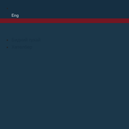
Eng
Бидний тухай
Хөтөлбөр