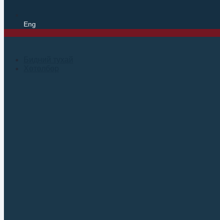
Eng
Бидний тухай
Хөтөлбөр