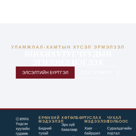
УЛАМЖЛАЛ-ХАМТЫН ХҮСЭЛ ЭРМЭЛЗЭЛ
ШИХИХУТУГЧУУДЫН
ЭГНЭЭНД НЭГДЭХ
ЭЛСЭЛТИЙН БҮРТГЭЛ
ДЭЛГЭРЭНГҮЙ
ЕРӨНХИЙ
ХӨТӨЛБӨР
ТУСЛАХ
ЧУХАЛ
МЭДЭЭЛЭЛ
МЭДЭЭЛЭЛ
ХОЛБООС
Үндсэн
Эрх зүй
Бидний
Хаяг
Суралцагчийн
хуулийн
бакалавр
тухай
байршил
портал
гудамж