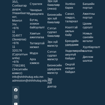
Эрх зүй
35/1,
Стратеги
Холбоо
Багшийн
бакалавр
Сүхбаатар
барих
портал
(эчнээ)
дүүрэг,
Чанарын
Улаанбаатар
удирдлага
Санал,
Ажилтны
Бизнесийн
хот,
гомдол,
портал
эрх зүй
Бүтэц,
Монгол
талархал
бакалавр
зохион
Цахим
Улс
байгуулалт
Нээлттэй
сургалт
+976
Сэтгэл
ажлын
11
судлал
Хамтын
Номын
байр
314977
бакалавр
ажиллагаа
сангийн
(Захиргаа)
Брендийн
каталог
Эрх зүй
+976
Тогтвортой
удирдамж
магистр
11
хөгжил
Хуулбарлалт
320176
Хөдөлмөрийн
шалгах
Сэтгэл
Мэдээ
(Сургалтын
аюулгүй
судлал
Диплом
алба)
байдал
Арга
магистр
шалгах
+976
хэмжээ
Онцгой
Бизнесийн
77661991
нөхцөл
удирдлага
(Элсэлтийн
байдал
магистр
комисс)
info@shihihutug.edu.mn
Эрх
admission@shihihutug.edu.mn
зүй
доктор