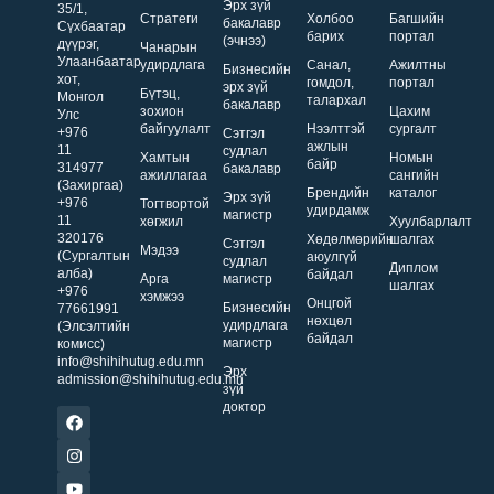
Эрх зүй
35/1,
Стратеги
Холбоо
Багшийн
бакалавр
Сүхбаатар
барих
портал
(эчнээ)
дүүрэг,
Чанарын
Улаанбаатар
удирдлага
Санал,
Ажилтны
Бизнесийн
хот,
гомдол,
портал
эрх зүй
Бүтэц,
Монгол
талархал
бакалавр
зохион
Цахим
Улс
байгуулалт
Нээлттэй
сургалт
+976
Сэтгэл
ажлын
11
судлал
Хамтын
Номын
байр
314977
бакалавр
ажиллагаа
сангийн
(Захиргаа)
Брендийн
каталог
Эрх зүй
+976
Тогтвортой
удирдамж
магистр
11
хөгжил
Хуулбарлалт
320176
Хөдөлмөрийн
шалгах
Сэтгэл
Мэдээ
(Сургалтын
аюулгүй
судлал
Диплом
алба)
байдал
Арга
магистр
шалгах
+976
хэмжээ
Онцгой
Бизнесийн
77661991
нөхцөл
удирдлага
(Элсэлтийн
байдал
магистр
комисс)
info@shihihutug.edu.mn
Эрх
admission@shihihutug.edu.mn
зүй
доктор