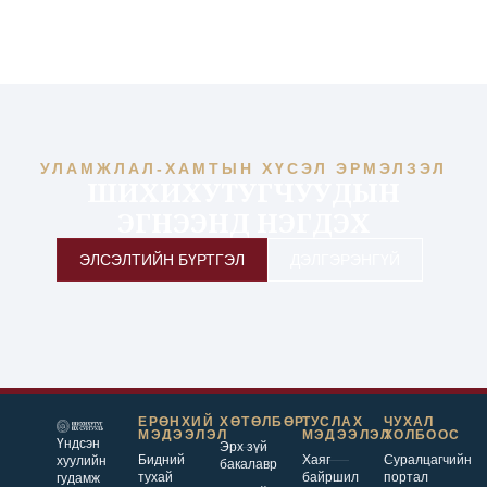
УЛАМЖЛАЛ-ХАМТЫН ХҮСЭЛ ЭРМЭЛЗЭЛ
ШИХИХУТУГЧУУДЫН
ЭГНЭЭНД НЭГДЭХ
ЭЛСЭЛТИЙН БҮРТГЭЛ
ДЭЛГЭРЭНГҮЙ
ЕРӨНХИЙ
ХӨТӨЛБӨР
ТУСЛАХ
ЧУХАЛ
МЭДЭЭЛЭЛ
МЭДЭЭЛЭЛ
ХОЛБООС
Үндсэн
Эрх зүй
Бидний
Хаяг
Суралцагчийн
хуулийн
бакалавр
тухай
байршил
портал
гудамж