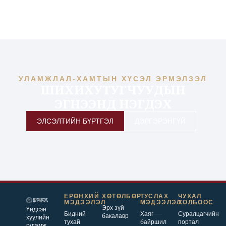
УЛАМЖЛАЛ-ХАМТЫН ХҮСЭЛ ЭРМЭЛЗЭЛ
ШИХИХУТУГЧУУДЫН
ЭГНЭЭНД НЭГДЭХ
ЭЛСЭЛТИЙН БҮРТГЭЛ
ДЭЛГЭРЭНГҮЙ
ЕРӨНХИЙ
ХӨТӨЛБӨР
ТУСЛАХ
ЧУХАЛ
МЭДЭЭЛЭЛ
МЭДЭЭЛЭЛ
ХОЛБООС
Эрх зүй
Үндсэн
Бидний
Хаяг
Суралцагчийн
бакалавр
хуулийн
тухай
байршил
портал
гудамж