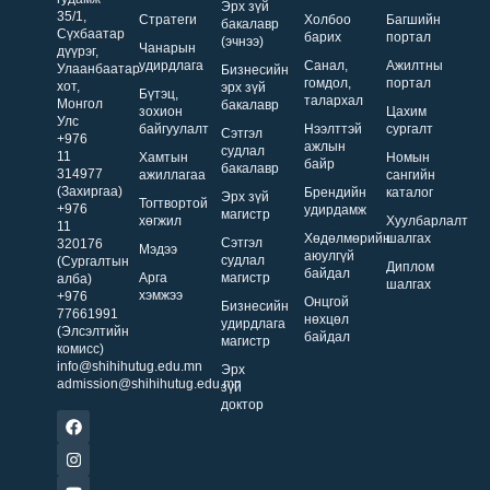
Эрх зүй
35/1,
Стратеги
Холбоо
Багшийн
бакалавр
Сүхбаатар
барих
портал
(эчнээ)
Чанарын
дүүрэг,
удирдлага
Санал,
Ажилтны
Улаанбаатар
Бизнесийн
гомдол,
портал
хот,
эрх зүй
Бүтэц,
талархал
Монгол
бакалавр
зохион
Цахим
Улс
байгуулалт
Нээлттэй
сургалт
Сэтгэл
+976
ажлын
судлал
11
Хамтын
Номын
байр
бакалавр
314977
ажиллагаа
сангийн
(Захиргаа)
Брендийн
каталог
Эрх зүй
Тогтвортой
+976
удирдамж
магистр
хөгжил
Хуулбарлалт
11
Хөдөлмөрийн
шалгах
Сэтгэл
320176
Мэдээ
аюулгүй
судлал
(Сургалтын
Диплом
байдал
Арга
магистр
алба)
шалгах
хэмжээ
+976
Онцгой
Бизнесийн
77661991
нөхцөл
удирдлага
(Элсэлтийн
байдал
магистр
комисс)
info@shihihutug.edu.mn
Эрх
admission@shihihutug.edu.mn
зүй
доктор