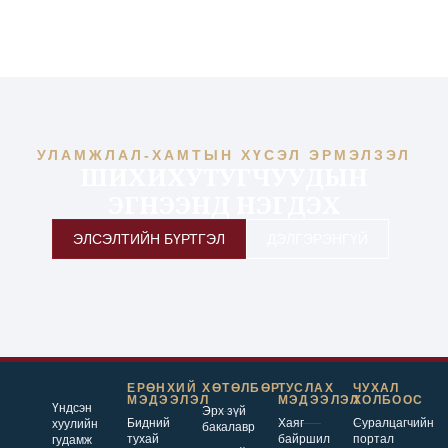
УЛАМЖЛАЛ-ХАМТЫН ХҮСЭЛ ЭРМЭЛЗЭЛ
ШИХИХУТУГЧУУДЫН
ЭГНЭЭНД НЭГДЭХ
ЭЛСЭЛТИЙН БҮРТГЭЛ
ДЭЛГЭРЭНГҮЙ
ЕРӨНХИЙ
ХӨТӨЛБӨР
ТУСЛАХ
ЧУХАЛ
МЭДЭЭЛЭЛ
МЭДЭЭЛЭЛ
ХОЛБООС
Үндсэн
Эрх зүй
Бидний
Хаяг
Суралцагчийн
хуулийн
бакалавр
тухай
байршил
портал
гудамж