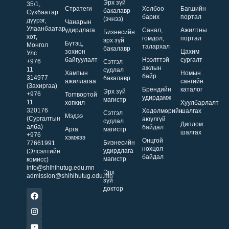
Эрх зүй
35/1,
Стратеги
Холбоо
Багшийн
бакалавр
Сүхбаатар
барих
портал
(эчнээ)
дүүрэг,
Чанарын
Улаанбаатар
удирдлага
Санал,
Ажилтны
Бизнесийн
хот,
гомдол,
портал
эрх зүй
Бүтэц,
Монгол
талархал
бакалавр
зохион
Цахим
Улс
байгуулалт
Нээлттэй
сургалт
+976
Сэтгэл
ажлын
11
судлал
Хамтын
Номын
байр
314977
бакалавр
ажиллагаа
сангийн
(Захиргаа)
Брендийн
каталог
Эрх зүй
+976
Тогтвортой
удирдамж
магистр
11
хөгжил
Хуулбарлалт
320176
Хөдөлмөрийн
шалгах
Сэтгэл
Мэдээ
(Сургалтын
аюулгүй
судлал
Диплом
алба)
байдал
Арга
магистр
шалгах
+976
хэмжээ
Онцгой
Бизнесийн
77661991
нөхцөл
удирдлага
(Элсэлтийн
байдал
магистр
комисс)
info@shihihutug.edu.mn
Эрх
admission@shihihutug.edu.mn
зүй
доктор