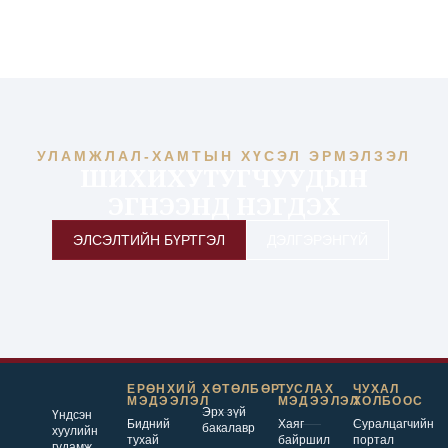
УЛАМЖЛАЛ-ХАМТЫН ХҮСЭЛ ЭРМЭЛЗЭЛ
ШИХИХУТУГЧУУДЫН
ЭГНЭЭНД НЭГДЭХ
ЭЛСЭЛТИЙН БҮРТГЭЛ
ДЭЛГЭРЭНГҮЙ
ЕРӨНХИЙ
ХӨТӨЛБӨР
ТУСЛАХ
ЧУХАЛ
МЭДЭЭЛЭЛ
МЭДЭЭЛЭЛ
ХОЛБООС
Эрх зүй
Үндсэн
Бидний
Хаяг
Суралцагчийн
бакалавр
хуулийн
тухай
байршил
портал
гудамж