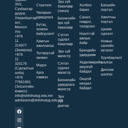
Эрх зүй
35/1,
Стратеги
Холбоо
Багшийн
бакалавр
Сүхбаатар
барих
портал
(эчнээ)
Чанарын
дүүрэг,
удирдлага
Санал,
Ажилтны
Улаанбаатар
Бизнесийн
гомдол,
портал
хот,
эрх зүй
Бүтэц,
талархал
Монгол
бакалавр
зохион
Цахим
Улс
байгуулалт
Нээлттэй
сургалт
Сэтгэл
+976
ажлын
судлал
11
Хамтын
Номын
байр
бакалавр
314977
ажиллагаа
сангийн
(Захиргаа)
Брендийн
каталог
Эрх зүй
Тогтвортой
+976
удирдамж
магистр
хөгжил
Хуулбарлалт
11
Хөдөлмөрийн
шалгах
Сэтгэл
320176
Мэдээ
аюулгүй
судлал
(Сургалтын
Диплом
байдал
Арга
магистр
алба)
шалгах
хэмжээ
+976
Онцгой
Бизнесийн
77661991
нөхцөл
удирдлага
(Элсэлтийн
байдал
магистр
комисс)
info@shihihutug.edu.mn
Эрх
admission@shihihutug.edu.mn
зүй
доктор