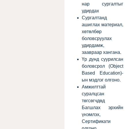
нар сургалтыг
удирдах
Сургалтанд
ашиглах материал,
хөтөлбөр
боловсруулах
удирдамж,
заавраар хангана.
Үр дүнд суурилсан
боловсрол (Object
Based Education)-
ын мэдлэг олгоно.
Амжилттай
суралцсан
төгсөгчдөд
Багшлах эрхийн
үнэмлэх,
Сертификати
олгоно.