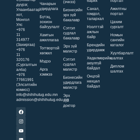
барих
портал
(эчнээ)
Чанарын
дүүрэг,
удирдлага
Санал,
Ажилтны
Улаанбаатар
Бизнесийн
гомдол,
портал
хот,
эрх зүй
Бүтэц,
талархал
Монгол
бакалавр
зохион
Цахим
Улс
байгуулалт
Нээлттэй
сургалт
Сэтгэл
+976
ажлын
судлал
11
Хамтын
Номын
байр
бакалавр
314977
ажиллагаа
сангийн
(Захиргаа)
Брендийн
каталог
Эрх зүй
Тогтвортой
+976
удирдамж
магистр
хөгжил
Хуулбарлалт
11
Хөдөлмөрийн
шалгах
Сэтгэл
320176
Мэдээ
аюулгүй
судлал
(Сургалтын
Диплом
байдал
Арга
магистр
алба)
шалгах
хэмжээ
+976
Онцгой
Бизнесийн
77661991
нөхцөл
удирдлага
(Элсэлтийн
байдал
магистр
комисс)
info@shihihutug.edu.mn
Эрх
admission@shihihutug.edu.mn
зүй
доктор