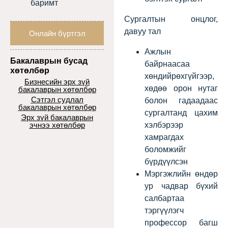
баримт
Сургалтын онцлог,
давуу тал
Онлайн бүртгэл
Ажлын
Бакалаврын бусад
байрнаасаа
хөтөлбөр
хөндийрөхгүйгээр,
Бизнесийн эрх зүй
хөдөө орон нутаг
бакалаврын хөтөлбөр
Сэтгэл судлал
болон гадаадаас
бакалаврын хөтөлбөр
сургалтанд цахим
Эрх зүй бакалаврын
эчнээ хөтөлбөр
хэлбэрээр
хамрагдах
боломжийг
бүрдүүлсэн
Мэргэжлийн өндөр
ур чадвар бүхий
салбартаа
тэргүүлэгч
профессор багш