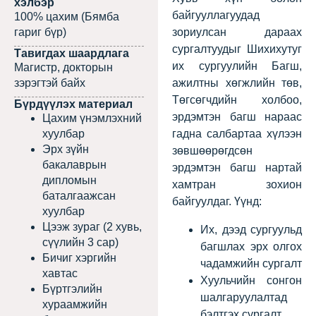
хэлбэр
байгууллагуудад
100% цахим (Бямба
гариг бүр)
зориулсан дараах
сургалтуудыг Шихихутуг
Тавигдах шаардлага
их сургуулийн Багш,
Магистр, докторын
зэрэгтэй байх
ажилтны хөгжлийн төв,
Төгсөгчдийн холбоо,
Бүрдүүлэх материал
эрдэмтэн багш нараас
Цахим үнэмлэхний
хуулбар
гадна салбартаа хүлээн
Эрх зүйн
зөвшөөрөгдсөн
бакалаврын
эрдэмтэн багш нартай
дипломын
хамтран зохион
баталгаажсан
байгуулдаг. Үүнд:
хуулбар
Цээж зураг (2 хувь,
Их, дээд сургуульд
сүүлийн 3 сар)
багшлах эрх олгох
Бичиг хэргийн
чадамжийн сургалт
хавтас
Хуульчийн сонгон
Бүртгэлийн
шалгаруулалтад
хураамжийн
бэлтгэх сургалт