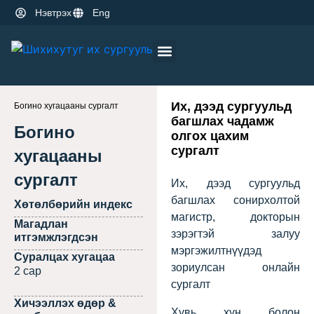
Нэвтрэх
Eng
Оюутны амьдрал
Эрдэм шинжилгээ
Их, дээд сургуульд
Богино хугацааны сургалт
багшлах чадамж
Богино
олгох цахим
сургалт
хугацааны
сургалт
Их, дээд сургуульд
багшлах сонирхолтой
Хөтөлбөрийн индекс
магистр, докторын
Магадлан
зэрэгтэй залуу
итгэмжлэгдсэн
мэргэжилтнүүдэд
Суралцах хугацаа
зориулсан онлайн
2 сар
сургалт
Хичээллэх өдөр &
Хувь хүн болон