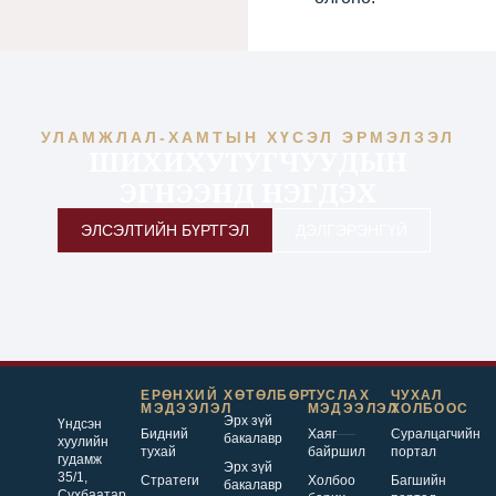
УЛАМЖЛАЛ-ХАМТЫН ХҮСЭЛ ЭРМЭЛЗЭЛ
ШИХИХУТУГЧУУДЫН
ЭГНЭЭНД НЭГДЭХ
ЭЛСЭЛТИЙН БҮРТГЭЛ
ДЭЛГЭРЭНГҮЙ
ЕРӨНХИЙ
ХӨТӨЛБӨР
ТУСЛАХ
ЧУХАЛ
МЭДЭЭЛЭЛ
МЭДЭЭЛЭЛ
ХОЛБООС
Эрх зүй
Үндсэн
Бидний
Хаяг
Суралцагчийн
бакалавр
хуулийн
тухай
байршил
портал
гудамж
Эрх зүй
35/1,
Стратеги
Холбоо
Багшийн
бакалавр
Сүхбаатар