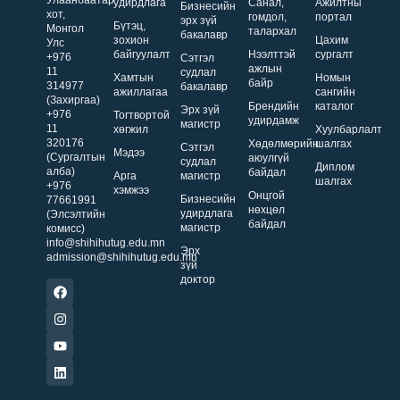
Улаанбаатар
удирдлага
Санал,
Ажилтны
Бизнесийн
хот,
гомдол,
портал
эрх зүй
Бүтэц,
Монгол
талархал
бакалавр
зохион
Цахим
Улс
байгуулалт
Нээлттэй
сургалт
+976
Сэтгэл
ажлын
11
судлал
Хамтын
Номын
байр
314977
бакалавр
ажиллагаа
сангийн
(Захиргаа)
Брендийн
каталог
Эрх зүй
+976
Тогтвортой
удирдамж
магистр
11
хөгжил
Хуулбарлалт
320176
Хөдөлмөрийн
шалгах
Сэтгэл
Мэдээ
(Сургалтын
аюулгүй
судлал
Диплом
алба)
байдал
Арга
магистр
шалгах
+976
хэмжээ
Онцгой
Бизнесийн
77661991
нөхцөл
удирдлага
(Элсэлтийн
байдал
магистр
комисс)
info@shihihutug.edu.mn
Эрх
admission@shihihutug.edu.mn
зүй
доктор