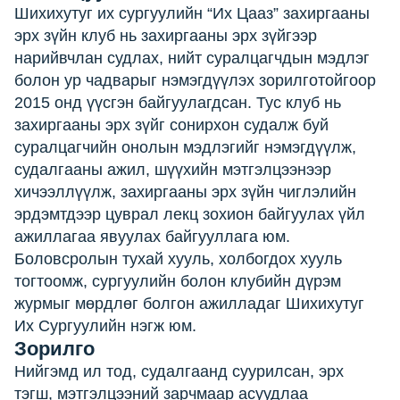
Шихихутуг их сургуулийн “Их Цааз” захиргааны
эрх зүйн клуб нь захиргааны эрх зүйгээр
нарийвчлан судлах, нийт суралцагчдын мэдлэг
болон ур чадварыг нэмэгдүүлэх зорилготойгоор
2015 онд үүсгэн байгуулагдсан. Тус клуб нь
захиргааны эрх зүйг сонирхон судалж буй
суралцагчийн онолын мэдлэгийг нэмэгдүүлж,
судалгааны ажил, шүүхийн мэтгэлцээнээр
хичээллүүлж, захиргааны эрх зүйн чиглэлийн
эрдэмтдээр цуврал лекц зохион байгуулах үйл
ажиллагаа явуулах байгууллага юм.
Боловсролын тухай хууль, холбогдох хууль
тогтоомж, сургуулийн болон клубийн дүрэм
журмыг мөрдлөг болгон ажилладаг Шихихутуг
Их Сургуулийн нэгж юм.
Зорилго
Нийгэмд ил тод, судалгаанд суурилсан, эрх
тэгш, мэтгэлцээний зарчмаар асуудлаа