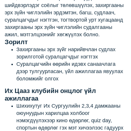
шийдвэрлэдэг соёлыг төлөвшүүлэх, захиргааны
эрх зүйн чиглэлийн эрдэмтэн, багш, судлаач,
суралцагчдыг нэгтгэн, тогтвортой урт хугацаанд
захиргааны эрх зүйн чиглэлийн судалгааны
ажил, мэтгэлцээнийг хөгжүүлэх болно.
Зорилт
Захиргааны эрх зүйг нарийвчлан судлах
зорилготой суралцагчдыг нэгтгэх
Суралцагчийн өөрийн идэвх санаачлага
дээр тулгуурласан, үйл ажиллагаа явуулах
боломжийг олгох
Их Цааз клубийн онцлог үйл
ажиллагаа
Шихихутуг Их Сургуулийн 2,3,4 дамжааны
оюунуудын харилцаа холбоог
нэмэгдүүлэхээр кино өдөрлөг, quiz day,
спортын өдөрлөг гэх мэт хичээлээс гадуурх