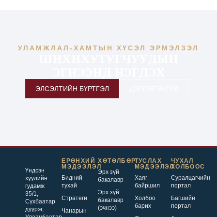
УЛАМЖЛАЛ-ХАМТЫН ХҮСЭЛ ЭРМЭЛЗЭЛ
ШИХИХУТУГЧУУДЫН
ЭГНЭЭНД НЭГДЭХ
ЭЛСЭЛТИЙН БҮРТГЭЛ
ДЭЛГЭРЭНГҮЙ
ЕРӨНХИЙ
ХӨТӨЛБӨР
ТУСЛАХ
ЧУХАЛ
МЭДЭЭЛЭЛ
МЭДЭЭЛЭЛ
ХОЛБООС
Үндсэн
Эрх зүй
Бидний
Хаяг
Суралцагчийн
хуулийн
бакалавр
тухай
байршил
портал
гудамж
Эрх зүй
35/1,
Стратеги
Холбоо
Багшийн
бакалавр
Сүхбаатар
барих
портал
(эчнээ)
дүүрэг,
Чанарын