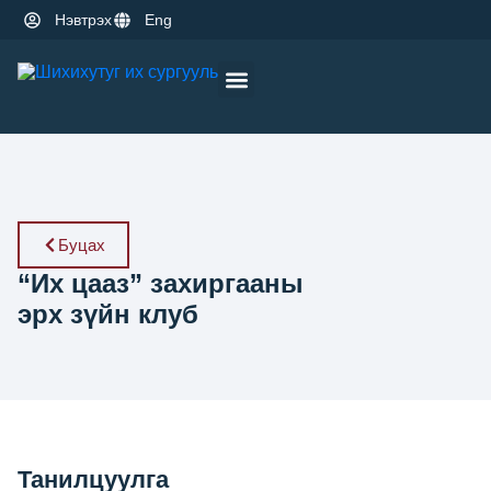
Нэвтрэх
Eng
Оюутны амьдрал
Эрдэм шинжилгээ
Буцах
“Их цааз” захиргааны
эрх зүйн клуб
Танилцуулга