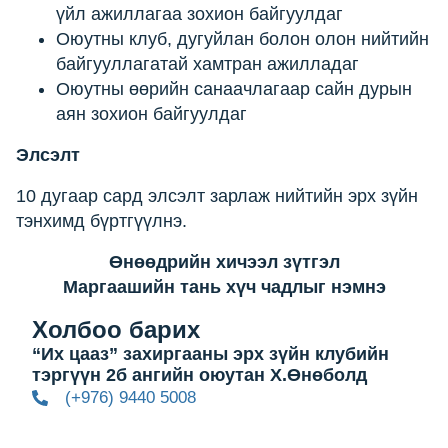
үйл ажиллагаа зохион байгуулдаг
Оюутны клуб, дугуйлан болон олон нийтийн
байгууллагатай хамтран ажилладаг
Оюутны өөрийн санаачлагаар сайн дурын
аян зохион байгуулдаг
Элсэлт
10 дугаар сард элсэлт зарлаж нийтийн эрх зүйн
тэнхимд бүртгүүлнэ.
Өнөөдрийн хичээл зүтгэл
Маргаашийн тань хүч чадлыг нэмнэ
Холбоо барих
“Их цааз” захиргааны эрх зүйн клубийн
тэргүүн 2б ангийн оюутан Х.Өнөболд
(+976) 9440 5008