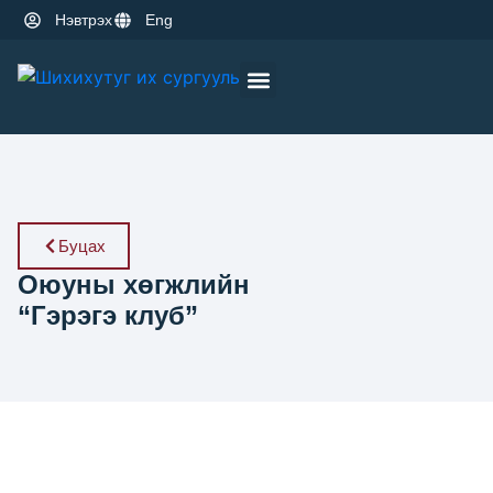
Нэвтрэх
Eng
Оюутны амьдрал
Эрдэм шинжилгээ
Буцах
Оюуны хөгжлийн
“Гэрэгэ клуб”