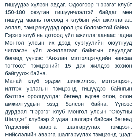
гишүүдээ хүлээн авдаг. Одоогоор “Гэрэгэ” клубт
150-180 оюутан гишүүнчлэлтэй байдаг мөн
гишүүд маань төгсөөд ч клубын үйл ажиллагаа,
аялал, тэмцээнүүдэд оролцох боломжтой байна.
Гэрэгэ клуб нь дотоод үйл ажиллагаанаас гадна
Монгол улсын их дээд сургуулийн оюутнууд
чиглэсэн үйл ажиллагааг байнгын явуулдаг
бөгөөд үүнээс “Анхлан мэтгэлцэгчдийн чансаа
тогтоох” тэмцээнийг 15 дах жилдээ зохион
байгуулж байна.
Манай клуб эрдэм шинжилгээ, мэтгэлцээн,
илтгэх урлагын тэмцээнд гишүүдээ байнгын
бэлтгэн оролцуулдаг бөгөөд өдгөө олон, олон
амжилтуудын эзэд болсон байна. Үүнээс
дурдвал “Гэрэгэ” клуб Монгол улсын “Оюутны
Шилдэг” клубээр 2 удаа шалгарч байсан бөгөөд
Үндэсний аварга шалгаруулах тэмцээн,
Нийслэлийн аварга шалгаруулах тэмцээнд “Дэд”