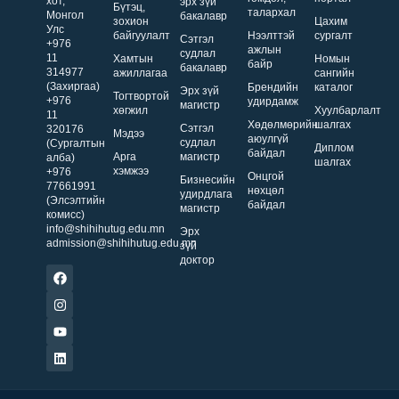
хот,
эрх зүй
Бүтэц,
талархал
Монгол
бакалавр
зохион
Цахим
Улс
байгуулалт
Нээлттэй
сургалт
Сэтгэл
+976
ажлын
судлал
11
Хамтын
Номын
байр
бакалавр
314977
ажиллагаа
сангийн
(Захиргаа)
Брендийн
каталог
Эрх зүй
Тогтвортой
+976
удирдамж
магистр
хөгжил
Хуулбарлалт
11
Хөдөлмөрийн
шалгах
Сэтгэл
320176
Мэдээ
аюулгүй
судлал
(Сургалтын
Диплом
байдал
Арга
магистр
алба)
шалгах
хэмжээ
+976
Онцгой
Бизнесийн
77661991
нөхцөл
удирдлага
(Элсэлтийн
байдал
магистр
комисс)
info@shihihutug.edu.mn
Эрх
admission@shihihutug.edu.mn
зүй
доктор