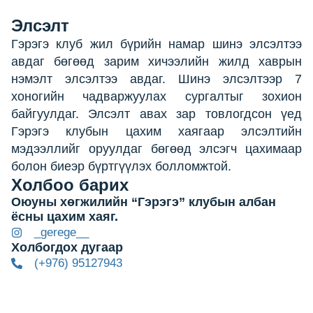
Элсэлт
Гэрэгэ клуб жил бүрийн намар шинэ элсэлтээ
авдаг бөгөөд зарим хичээлийн жилд хаврын
нэмэлт элсэлтээ авдаг. Шинэ элсэлтээр 7
хоногийн чадваржуулах сургалтыг зохион
байгуулдаг. Элсэлт авах зар товлогдсон үед
Гэрэгэ клубын цахим хаягаар элсэлтийн
мэдээллийг оруулдаг бөгөөд элсэгч цахимаар
болон биеэр бүртгүүлэх болломжтой.
Холбоо барих
Оюуны хөгжилийн “Гэрэгэ” клубын албан
ёсны цахим хаяг.
_gerege__
Холбогдох дугаар
(+976) 95127943