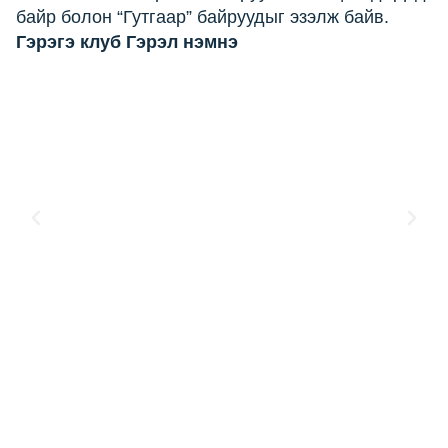
байр болон “Гутгаар” байруудыг эзэлж байв.
Гэрэгэ клуб Гэрэл нэмнэ