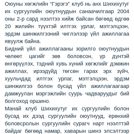
Оюуны хөгжлийн “Гэрэгэ” клуб нь анх Шихихутуг
их сургуулийн оюутнуудын санаачилгаар 2004
оны 2-р сард нээлтээ хийж байсан бөгөөд өдгөө
20 жилийн түүхтэй илтгэх урлаг, мэтгэлцээн,
эрдэм шинжилгээний чиглэлээр үйл ажиллагаа
явуулж байна.
Бидний үйл ажиллагааны зорилго оюутнуудын
чөлөөт цагийг зөв боловсон, үр дүнтэй
өнгөрүүлэх, тэдний хувь хүний хөгжлийг дэмжин
ажиллах, ирээдүйд төгсөн гарах эрх зүйч,
хуульчдад илтгэх урлаг, мэтгэлцээн, эрдэм
шинжилгээ болон бусад үйл ажиллагаагаар
дамжуулан мэргэжлийн суурь чадваруудыг бий
болгоход оршино.
Манай клуб Шихихутуг их сургуулийн болон
бусад их дээд сургуулийн оюутнууд, ерөнхий
боловсролын сургуулийн сурагч нарт нээлттэй
байдаг бөгөөд намар, хаварын шинэ элсэлтээр