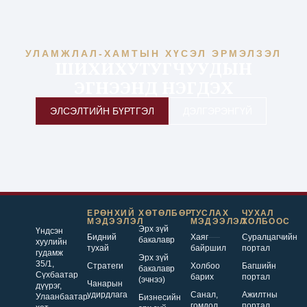
УЛАМЖЛАЛ-ХАМТЫН ХҮСЭЛ ЭРМЭЛЗЭЛ
ШИХИХУТУГЧУУДЫН
ЭГНЭЭНД НЭГДЭХ
ЭЛСЭЛТИЙН БҮРТГЭЛ
ДЭЛГЭРЭНГҮЙ
ЕРӨНХИЙ
ХӨТӨЛБӨР
ТУСЛАХ
ЧУХАЛ
МЭДЭЭЛЭЛ
МЭДЭЭЛЭЛ
ХОЛБООС
Эрх зүй
Үндсэн
Бидний
Хаяг
Суралцагчийн
бакалавр
хуулийн
тухай
байршил
портал
гудамж
Эрх зүй
35/1,
Стратеги
Холбоо
Багшийн
бакалавр
Сүхбаатар
барих
портал
(эчнээ)
Чанарын
дүүрэг,
удирдлага
Санал,
Ажилтны
Улаанбаатар
Бизнесийн
гомдол,
портал