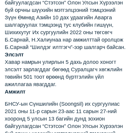
байгуулагдсан “Стэтсон” Олон Улсын Хүрээлэн
буй орчны шүүхийн мэтгэлцээний тэмцээний
Зүүн Өмнөд Азийн 10 дах удаагийн Аварга
шалгаруулах тэмцээнд тус клубийн гишүүн,
Шихихутуг Их сургуулийн 2022 оны төгсөгч
Б.Сарнай, Н.Халиунаа нар амжилттай оролцож
Б.Сарнай “Шилдэг илтгэгч”-ээр шалгарч байсан.
Элсэлт
Хавар намрын улирлын 5 дахь долоо хоногт
элсэлт зарлагддаг бөгөөд Суралцагч хөгжлийн
төвийн 501 тоот өрөөнд бүртгэлийн үйл
ажиллагаа явагддаг.
Амжилт
БНСУ-ын Сүншилийн (Soongsil) их сургуулиас
2021 оны 11-р сарын 23-аас 11 сарын 27-ний
хооронд 5 улсын 13 багийн дунд зохион
байгуулагдсан “Стэтсон” Олон Улсын Хүрээлэн