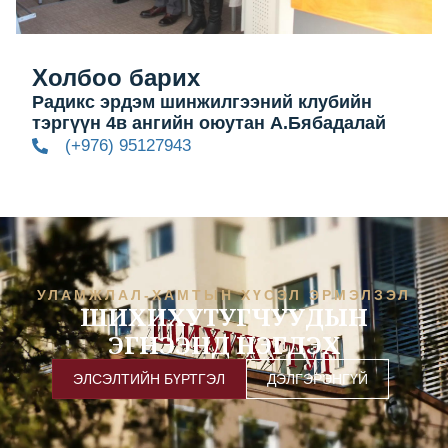
Холбоо барих
Радикс эрдэм шинжилгээний клубийн
тэргүүн 4в ангийн оюутан А.Бябадалай
(+976) 95127943
УЛАМЖЛАЛ-ХАМТЫН ХҮСЭЛ ЭРМЭЛЗЭЛ
ШИХИХУТУГЧУУДЫН
ЭГНЭЭНД НЭГДЭХ
ЭЛСЭЛТИЙН БҮРТГЭЛ
ДЭЛГЭРЭНГҮЙ