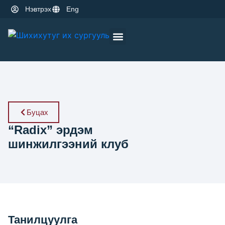
Нэвтрэх
Eng
Оюутны амьдрал
Эрдэм шинжилгээ
Буцах
“Radix” эрдэм
шинжилгээний клуб
Танилцуулга