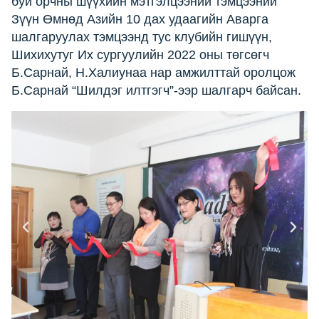
буй орчны шүүхийн мэтгэлцээний тэмцээний
Зүүн Өмнөд Азийн 10 дах удаагийн Аварга
шалгаруулах тэмцээнд тус клубийн гишүүн,
Шихихутуг Их сургуулийн 2022 оны төгсөгч
Б.Сарнай, Н.Халиунаа нар амжилттай оролцож
Б.Сарнай “Шилдэг илтгэгч”-ээр шалгарч байсан.