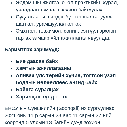
Эрдэм шинжилгээ, онол практикийн хурал,
уралдаан тэмцээн зохион байгуулах
Судалгааны шилдэг бүтээл шалгаруулж
шагнал, урамшуулал олгох
Эмхтгэл, товхимол, сонин, сэтгүүл эрхлэн
гаргах замаар үйл ажиллагаа явуулдаг.
Баримтлах зарчмууд:
Бие даасан байх
Хамтын ажиллагааны
Аливаа улс төрийн хүчин, тогтсон үзэл
бодлын нөлөөллөөс ангид байх
Байнга суралцах
Харилцан хүндэтгэх
БНСУ-ын Сүншилийн (Soongsil) их сургуулиас
2021 оны 11-р сарын 23-аас 11 сарын 27-ний
хооронд 5 улсын 13 багийн дунд зохион