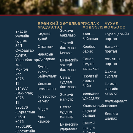
ЕРӨНХИЙ
ХӨТӨЛБӨР
ТУСЛАХ
ЧУХАЛ
МЭДЭЭЛЭЛ
МЭДЭЭЛЭЛ
ХОЛБООС
Эрх зүй
Үндсэн
Бидний
Хаяг
Суралцагчийн
бакалавр
хуулийн
тухай
байршил
портал
гудамж
Эрх зүй
35/1,
Стратеги
Холбоо
Багшийн
бакалавр
Сүхбаатар
барих
портал
(эчнээ)
Чанарын
дүүрэг,
удирдлага
Санал,
Ажилтны
Улаанбаатар
Бизнесийн
гомдол,
портал
хот,
эрх зүй
Бүтэц,
талархал
Монгол
бакалавр
зохион
Цахим
Улс
байгуулалт
Нээлттэй
сургалт
Сэтгэл
+976
ажлын
судлал
11
Хамтын
Номын
байр
бакалавр
314977
ажиллагаа
сангийн
(Захиргаа)
Брендийн
каталог
Эрх зүй
Тогтвортой
+976
удирдамж
магистр
хөгжил
Хуулбарлалт
11
Хөдөлмөрийн
шалгах
Сэтгэл
320176
Мэдээ
аюулгүй
судлал
(Сургалтын
Диплом
байдал
Арга
магистр
алба)
шалгах
хэмжээ
+976
Онцгой
Бизнесийн
77661991
нөхцөл
удирдлага
(Элсэлтийн
байдал