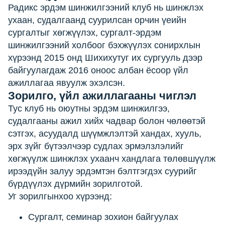
Радикс эрдэм шинжилгээний клуб нь шинжлэх
ухаан, судалгаанд суурилсан орчин үеийн
сургалтыг хөгжүүлэх, сургалт-эрдэм
шинжилгээний холбоог бэхжүүлэх сонирхлын
хүрээнд 2015 онд Шихихутуг их сургууль дээр
байгуулагдаж 2016 оноос албан ёсоор үйл
ажиллагаа явуулж эхэлсэн.
Зорилго, үйл ажиллагааны чиглэл
Тус клуб нь оюутны эрдэм шинжилгээ,
судалгааны ажил хийх чадвар болон чөлөөтэй
сэтгэх, асуудалд шүүмжлэлтэй хандах, хууль,
эрх зүйг бүтээлчээр судлах эрмэлзлэлийг
хөгжүүлж шинжлэх ухаанч хандлага төлөвшүүлж
ирээдүйн залуу эрдэмтэн бэлтгэгдэх суурийг
бүрдүүлэх дүрмийн зорилготой.
Уг зорилгынхоо хүрээнд:
Сургалт, семинар зохион байгуулах