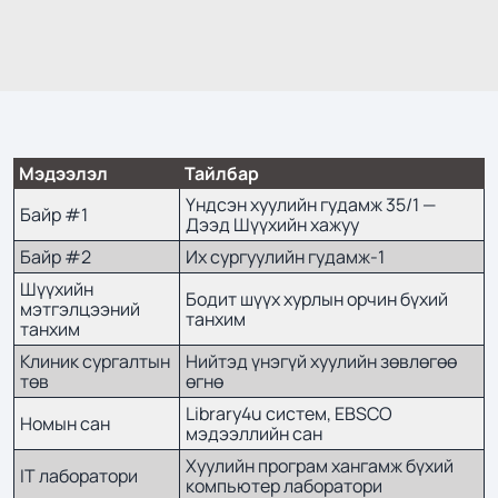
Мэдээлэл
Тайлбар
Үндсэн хуулийн гудамж 35/1 —
Байр #1
Дээд Шүүхийн хажуу
Байр #2
Их сургуулийн гудамж-1
Шүүхийн
Бодит шүүх хурлын орчин бүхий
мэтгэлцээний
танхим
танхим
Клиник сургалтын
Нийтэд үнэгүй хуулийн зөвлөгөө
төв
өгнө
Library4u систем, EBSCO
Номын сан
мэдээллийн сан
Хуулийн програм хангамж бүхий
IT лаборатори
компьютер лаборатори