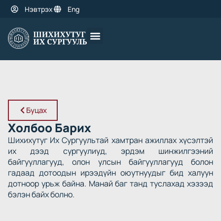
Нэвтрэх
Eng
Оюутны амьдрал
Эрдэм шинжилгээ
Буцах
Холбоо Барих
Шихихутуг Их Сургуультай хамтран ажиллах хүсэлтэй
их дээд сургуулиуд, эрдэм шинжилгээний
байгууллагууд, олон улсын байгууллагууд болон
гадаад дотоодын ирээдүйн оюутнуудыг бид халуун
дотноор урьж байна. Манай баг танд туслахад хэзээд
бэлэн байх болно.