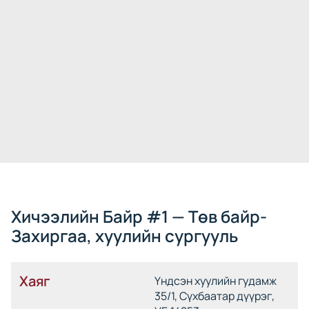
Хичээлийн Байр #1 — Төв байр-
Захиргаа, хуулийн сургууль
Хаяг
Үндсэн хуулийн гудамж
35/1, Сүхбаатар дүүрэг,