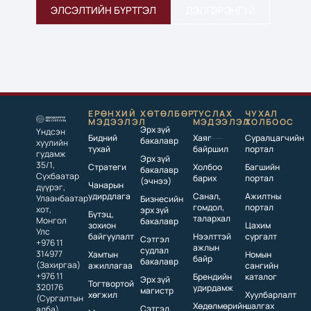
ЭЛСЭЛТИЙН БҮРТГЭЛ
ДЭЛГЭРЭНГҮЙ
ЕРӨНХИЙ
ХӨТӨЛБӨР
ТУСЛАХ
ЧУХАЛ
МЭДЭЭЛЭЛ
МЭДЭЭЛЭЛ
ХОЛБООС
Эрх зүй
Үндсэн
Бидний
Хаяг
Суралцагчийн
бакалавр
хуулийн
тухай
байршил
портал
гудамж
Эрх зүй
35/1,
Стратеги
Холбоо
Багшийн
бакалавр
Сүхбаатар
барих
портал
(эчнээ)
Чанарын
дүүрэг,
удирдлага
Санал,
Ажилтны
Улаанбаатар
Бизнесийн
гомдол,
портал
хот,
эрх зүй
Бүтэц,
талархал
Монгол
бакалавр
зохион
Цахим
Улс
байгуулалт
Нээлттэй
сургалт
Сэтгэл
+976 11
ажлын
судлал
314977
Хамтын
Номын
байр
бакалавр
(Захиргаа)
ажиллагаа
сангийн
+976 11
Брендийн
каталог
Эрх зүй
Тогтвортой
320176
удирдамж
магистр
хөгжил
Хуулбарлалт
(Сургалтын
Хөдөлмөрийн
шалгах
Сэтгэл
алба)