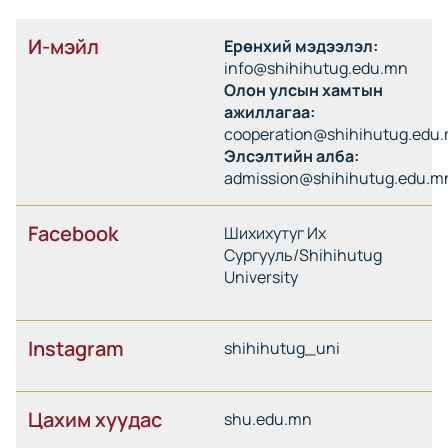
И-мэйл
Ерөнхий мэдээлэл:
info@shihihutug.edu.mn
Олон улсын хамтын
ажиллагаа:
cooperation@shihihutug.edu
Элсэлтийн алба:
admission@shihihutug.edu.m
Facebook
Шихихутуг Их
Сургууль/Shihihutug
University
Instagram
shihihutug_uni
Цахим хуудас
shu.edu.mn