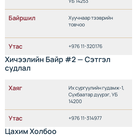
УБ 14253
Байршил
Хуучнаар тээврийн
товчоо
Утас
+976 11-320176
Хичээлийн Байр #2 — Сэтгэл
судлал
Хаяг
Их сургуулийн гудамж-1,
Сүхбаатар дүүрэг, УБ
14200
Утас
+976 11-314977
Цахим Холбоо