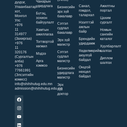
Чанарын
дүүрэг,
удирдлага
Санал,
Ажилтны
Улаанбаатар
Бизнесийн
гомдол,
портал
хот,
эрх зүй
Бүтэц,
талархал
Монгол
бакалавр
зохион
Цахим
Улс
байгуулалт
Нээлттэй
сургалт
Сэтгэл
+976
ажлын
судлал
11
Хамтын
Номын
байр
бакалавр
314977
ажиллагаа
сангийн
(Захиргаа)
Брендийн
каталог
Эрх зүй
Тогтвортой
+976
удирдамж
магистр
хөгжил
Хуулбарлалт
11
Хөдөлмөрийн
шалгах
Сэтгэл
320176
Мэдээ
аюулгүй
судлал
(Сургалтын
Диплом
байдал
Арга
магистр
алба)
шалгах
хэмжээ
+976
Онцгой
Бизнесийн
77661991
нөхцөл
удирдлага
(Элсэлтийн
байдал
магистр
комисс)
info@shihihutug.edu.mn
Эрх
admission@shihihutug.edu.mn
зүй
доктор