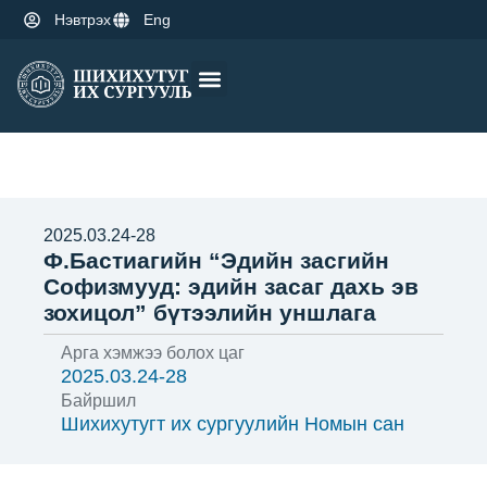
Нэвтрэх
Eng
Оюутны амьдрал
Эрдэм шинжилгээ
2025.03.24-28
Ф.Бастиагийн “Эдийн засгийн
Софизмууд: эдийн засаг дахь эв
зохицол” бүтээлийн уншлага
Арга хэмжээ болох цаг
2025.03.24-28
Байршил
Шихихутугт их сургуулийн Номын сан