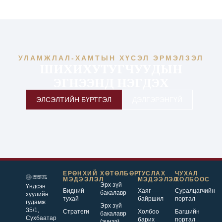
УЛАМЖЛАЛ-ХАМТЫН ХҮСЭЛ ЭРМЭЛЗЭЛ
ШИХИХУТУГЧУУДЫН
ЭГНЭЭНД НЭГДЭХ
ЭЛСЭЛТИЙН БҮРТГЭЛ
ДЭЛГЭРЭНГҮЙ
ЕРӨНХИЙ
ХӨТӨЛБӨР
ТУСЛАХ
ЧУХАЛ
МЭДЭЭЛЭЛ
МЭДЭЭЛЭЛ
ХОЛБООС
Эрх зүй
Үндсэн
Бидний
Хаяг
Суралцагчийн
бакалавр
хуулийн
тухай
байршил
портал
гудамж
Эрх зүй
35/1,
Стратеги
Холбоо
Багшийн
бакалавр
Сүхбаатар
барих
портал
(эчнээ)