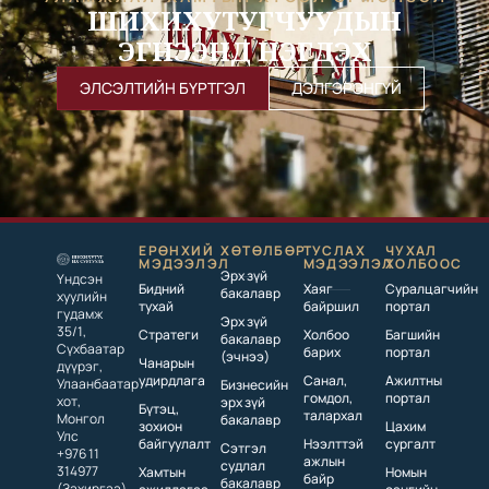
ШИХИХУТУГЧУУДЫН
ЭГНЭЭНД НЭГДЭХ
ЭЛСЭЛТИЙН БҮРТГЭЛ
ДЭЛГЭРЭНГҮЙ
ЕРӨНХИЙ
ХӨТӨЛБӨР
ТУСЛАХ
ЧУХАЛ
МЭДЭЭЛЭЛ
МЭДЭЭЛЭЛ
ХОЛБООС
Эрх зүй
Үндсэн
Бидний
Хаяг
Суралцагчийн
бакалавр
хуулийн
тухай
байршил
портал
гудамж
Эрх зүй
35/1,
Стратеги
Холбоо
Багшийн
бакалавр
Сүхбаатар
барих
портал
(эчнээ)
Чанарын
дүүрэг,
удирдлага
Санал,
Ажилтны
Улаанбаатар
Бизнесийн
гомдол,
портал
хот,
эрх зүй
Бүтэц,
талархал
Монгол
бакалавр
зохион
Цахим
Улс
байгуулалт
Нээлттэй
сургалт
Сэтгэл
+976 11
ажлын
судлал
314977
Хамтын
Номын
байр
бакалавр
(Захиргаа)