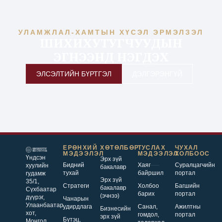
УЛАМЖЛАЛ-ХАМТЫН ХҮСЭЛ ЭРМЭЛЗЭЛ
ШИХИХУТУГЧУУДЫН
ЭГНЭЭНД НЭГДЭХ
ЭЛСЭЛТИЙН БҮРТГЭЛ
ДЭЛГЭРЭНГҮЙ
ЕРӨНХИЙ
ХӨТӨЛБӨР
ТУСЛАХ
ЧУХАЛ
МЭДЭЭЛЭЛ
МЭДЭЭЛЭЛ
ХОЛБООС
Үндсэн
Эрх зүй
Бидний
Хаяг
Суралцагчийн
хуулийн
бакалавр
тухай
байршил
портал
гудамж
Эрх зүй
35/1,
Стратеги
Холбоо
Багшийн
бакалавр
Сүхбаатар
барих
портал
(эчнээ)
дүүрэг,
Чанарын
Улаанбаатар
удирдлага
Санал,
Ажилтны
Бизнесийн
хот,
гомдол,
портал
эрх зүй
Бүтэц,
Монгол