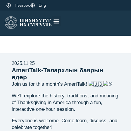
Нэвтрэх
Eng
Оюутны амьдрал
Эрдэм шинжилгээ
2025.11.25
AmeriTalk-Талархлын баярын
өдөр
Join us for this month’s AmeriTalk!
We’ll explore the history, traditions, and meaning
of Thanksgiving in America through a fun,
interactive one-hour session.
Everyone is welcome. Come learn, discuss, and
celebrate together!