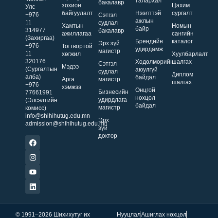
талархал
бакалавр
зохион
Цахим
Улс
байгуулалт
Нээлттэй
сургалт
+976
Сэтгэл
ажлын
11
судлал
Хамтын
Номын
байр
314977
бакалавр
ажиллагаа
сангийн
(Захиргаа)
Брендийн
каталог
Эрх зүй
+976
Тогтвортой
удирдамж
магистр
11
хөгжил
Хуулбарлалт
320176
Хөдөлмөрийн
шалгах
Сэтгэл
Мэдээ
(Сургалтын
аюулгүй
судлал
Диплом
алба)
байдал
Арга
магистр
шалгах
+976
хэмжээ
Онцгой
Бизнесийн
77661991
нөхцөл
удирдлага
(Элсэлтийн
байдал
магистр
комисс)
info@shihihutug.edu.mn
Эрх
admission@shihihutug.edu.mn
зүй
доктор
© 1991–2026 Шихихутуг их
Нууцлал
Ашиглах нөхцөл