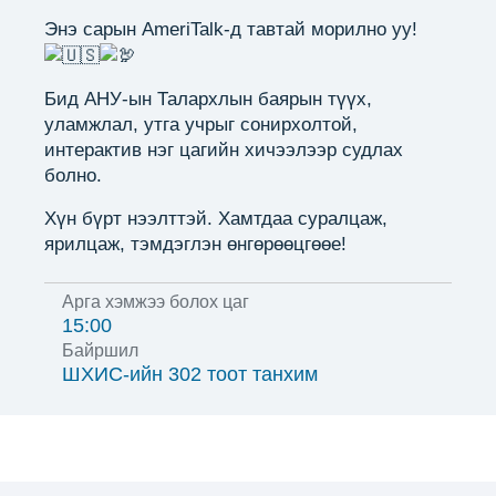
Энэ сарын AmeriTalk-д тавтай морилно уу!
Бид АНУ-ын Талархлын баярын түүх,
уламжлал, утга учрыг сонирхолтой,
интерактив нэг цагийн хичээлээр судлах
болно.
Хүн бүрт нээлттэй. Xамтдаа суралцаж,
ярилцаж, тэмдэглэн өнгөрөөцгөөе!
Арга хэмжээ болох цаг
15:00
Байршил
ШХИС-ийн 302 тоот танхим