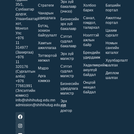
Эрх зүй
35/1,
Стратеги
Холбоо
Багшийн
бакалавр
Сүхбаатар
барих
портал
(эчнээ)
Чанарын
дүүрэг,
удирдлага
Санал,
Ажилтны
Улаанбаатар
Бизнесийн
гомдол,
портал
хот,
эрх зүй
Бүтэц,
талархал
Монгол
бакалавр
зохион
Цахим
Улс
байгуулалт
Нээлттэй
сургалт
Сэтгэл
+976
ажлын
судлал
11
Хамтын
Номын
байр
бакалавр
314977
ажиллагаа
сангийн
(Захиргаа)
Брендийн
каталог
Эрх зүй
Тогтвортой
+976
удирдамж
магистр
хөгжил
Хуулбарлалт
11
Хөдөлмөрийн
шалгах
Сэтгэл
320176
Мэдээ
аюулгүй
судлал
(Сургалтын
Диплом
байдал
Арга
магистр
алба)
шалгах
хэмжээ
+976
Онцгой
Бизнесийн
77661991
нөхцөл
удирдлага
(Элсэлтийн
байдал
магистр
комисс)
info@shihihutug.edu.mn
Эрх
admission@shihihutug.edu.mn
зүй
доктор