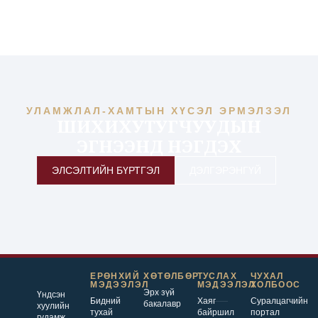
УЛАМЖЛАЛ-ХАМТЫН ХҮСЭЛ ЭРМЭЛЗЭЛ
ШИХИХУТУГЧУУДЫН
ЭГНЭЭНД НЭГДЭХ
ЭЛСЭЛТИЙН БҮРТГЭЛ
ДЭЛГЭРЭНГҮЙ
ЕРӨНХИЙ
ХӨТӨЛБӨР
ТУСЛАХ
ЧУХАЛ
МЭДЭЭЛЭЛ
МЭДЭЭЛЭЛ
ХОЛБООС
Эрх зүй
Үндсэн
Бидний
Хаяг
Суралцагчийн
бакалавр
хуулийн
тухай
байршил
портал
гудамж