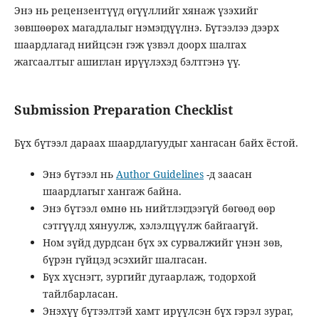
Энэ нь рецензентүүд өгүүллийг хянаж үзэхийг
зөвшөөрөх магадлалыг нэмэгдүүлнэ. Бүтээлээ дээрх
шаардлагад нийцсэн гэж үзвэл доорх шалгах
жагсаалтыг ашиглан ирүүлэхэд бэлтгэнэ үү.
Submission Preparation Checklist
Бүх бүтээл дараах шаардлагуудыг хангасан байх ёстой.
Энэ бүтээл нь
Author Guidelines
-д заасан
шаардлагыг хангаж байна.
Энэ бүтээл өмнө нь нийтлэгдээгүй бөгөөд өөр
сэтгүүлд хянуулж, хэлэлцүүлж байгаагүй.
Ном зүйд дурдсан бүх эх сурвалжийг үнэн зөв,
бүрэн гүйцэд эсэхийг шалгасан.
Бүх хүснэгт, зургийг дугаарлаж, тодорхой
тайлбарласан.
Энэхүү бүтээлтэй хамт ирүүлсэн бүх гэрэл зураг,