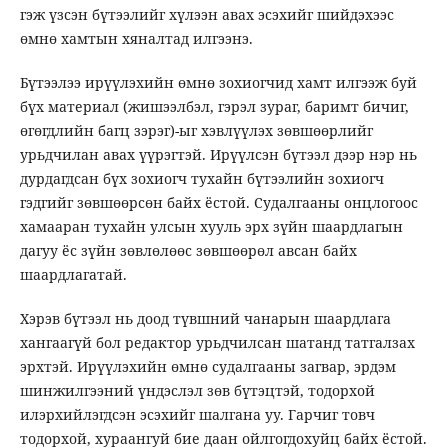
гэж үзсэн бүтээлийг хүлээн авах эсэхийг шийдэхээс
өмнө хамтын хяналтад илгээнэ.
Бүтээлээ ирүүлэхийн өмнө зохиогчид хамт илгээж буй
бүх материал (жишээлбэл, гэрэл зураг, баримт бичиг,
өгөгдлийн багц зэрэг)-ыг хэвлүүлэх зөвшөөрлийг
урьдчилан авах үүрэгтэй. Ирүүлсэн бүтээл дээр нэр нь
дурдагдсан бүх зохиогч тухайн бүтээлийн зохиогч
гэдгийг зөвшөөрсөн байх ёстой. Судалгааны онцлогоос
хамааран тухайн улсын хууль эрх зүйн шаардлагын
дагуу ёс зүйн зөвлөлөөс зөвшөөрөл авсан байх
шаардлагатай.
Хэрэв бүтээл нь доод түвшний чанарын шаардлага
хангаагүй бол редактор урьдчилсан шатанд татгалзах
эрхтэй. Ирүүлэхийн өмнө судалгааны загвар, эрдэм
шинжилгээний үндэслэл зөв бүтэцтэй, тодорхой
илэрхийлэгдсэн эсэхийг шалгана уу. Гарчиг товч
тодорхой, хураангуй бие даан ойлгогдохуйц байх ёстой.