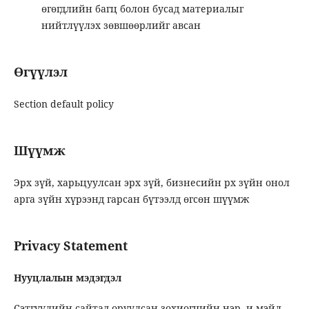
өгөгдлийн багц болон бусад материалыг
нийтлүүлэх зөвшөөрлийг авсан
Өгүүлэл
Section default policy
Шүүмж
Эрх зүй, харьцуулсан эрх зүй, бизнесийн рх зүйн онол
арга зүйн хүрээнд гарсан бүтээлд өгсөн шүүмж
Privacy Statement
Нууцлалын мэдэгдэл
Сэтгүүлийн сайтад оруулсан зохиогчийн нэр, и-мэйл