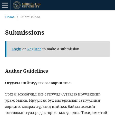
Home
/
Submissions
Submissions
Login
or
Register
to make a submission.
Author Guidelines
Өгүүлэл нийтлүүлэх зааварчилгаа
Эрхэм зохиогчид энэ сэтгүүлд бүтээлээ ирүүлэхийг
урьж байна. Ирүүлсэн бүх материалыг сэтгүүлийн
зорилго, хамрах хүрээнд нийцэж байгаа эсэхийг
тогтоохын тулд редактор хянаж үнэлнэ. Тохиромжтой