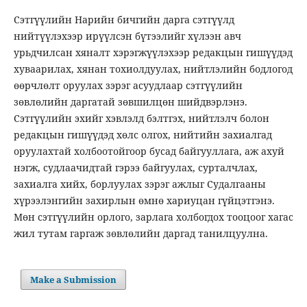
Сэтгүүлийн Нарийн бичгийн дарга сэтгүүлд
нийтүүлэхээр ирүүлсэн бүтээлийг хүлээн авч
урьдчилсан хяналт хэрэгжүүлэхээр редакцын гишүүдэд
хуваарилах, хянан тохиолдуулах, нийтлэлийн бодлогод
өөрчлөлт оруулах зэрэг асуудлаар сэтгүүлийн
зөвлөлийн даргатай зөвшилцөн шийдвэрлэнэ.
Сэтгүүлийн эхийг хэвлэлд бэлтгэх, нийтлэлч болон
редакцын гишүүдэд хөлс олгох, нийтийн захиалгад
оруулахтай холбоотойгоор бусад байгууллага, аж ахуй
нэгж, судлаачидтай гэрээ байгуулах, сурталчлах,
захиалга хийх, борлуулах зэрэг ажлыг Судалгааны
хүрээлэнгийн захирлын өмнө хариуцан гүйцэтгэнэ.
Мөн сэтгүүлийн орлого, зарлага холбогдох тооцоог хагас
жил тутам гаргаж зөвлөлийн даргад танилцуулнa.
Make a Submission