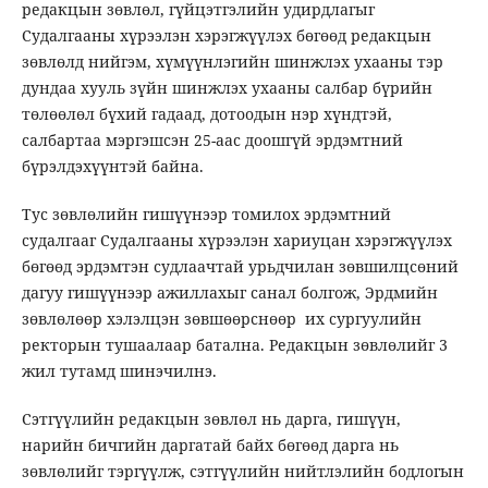
редакцын зөвлөл, гүйцэтгэлийн удирдлагыг
Судалгааны хүрээлэн хэрэгжүүлэх бөгөөд редакцын
зөвлөлд нийгэм, хүмүүнлэгийн шинжлэх ухааны тэр
дундаа хууль зүйн шинжлэх ухааны салбар бүрийн
төлөөлөл бүхий гадаад, дотоодын нэр хүндтэй,
салбартаа мэргэшсэн 25-аас доошгүй эрдэмтний
бүрэлдэхүүнтэй байна.
Тус зөвлөлийн гишүүнээр томилох эрдэмтний
судалгааг Судалгааны хүрээлэн хариуцан хэрэгжүүлэх
бөгөөд эрдэмтэн судлаачтай урьдчилан зөвшилцсөний
дагуу гишүүнээр ажиллахыг санал болгож, Эрдмийн
зөвлөлөөр хэлэлцэн зөвшөөрснөөр их сургуулийн
ректорын тушаалаар батална. Редакцын зөвлөлийг 3
жил тутамд шинэчилнэ.
Сэтгүүлийн редакцын зөвлөл нь дарга, гишүүн,
нарийн бичгийн даргатай байх бөгөөд дарга нь
зөвлөлийг тэргүүлж, сэтгүүлийн нийтлэлийн бодлогын