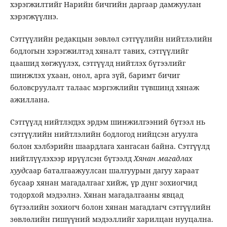
хэрэгжилтийг Нарийн бичгийн даргаар дамжуулан
хэрэгжүүлнэ.
Сэтгүүлийн редакцын зөвлөл сэтгүүлийн нийтлэлийн
бодлогын хэрэгжилтэд хяналт тавих, сэтгүүлийг
цаашид хөгжүүлэх, сэтгүүлд нийтлэх бүтээлийг
шинжлэх ухаан, онол, арга зүй, баримт бичиг
боловсруулалт талаас мэргэжлийн түвшинд хянаж
ажиллана.
Сэтгүүлд нийтлэгдэх эрдэм шинжилгээний бүтээл нь
сэтгүүлийн нийтлэлийн бодлогод нийцсэн агуулга
болон хэлбэрийн шаардлага хангасан байна. Сэтгүүлд
нийтлүүлэхээр ирүүлсэн бүтээлд
Хянан магадлах
хуудс
аар баталгаажуулсан шалгуурын дагуу хараат
бусаар хянан магадалгааг хийж, үр дүнг зохиогчид
тодорхой мэдээлнэ. Хянан магадалгааны явцад
бүтээлийн зохиогч болон хянан магадлагч сэтгүүлийн
зөвлөлийн гишүүний мэдээллийг харилцан нууцална.