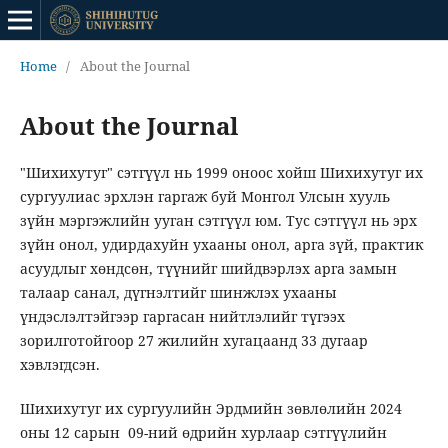
Home
/
About the Journal
About the Journal
"Шихихутуг" сэтгүүл нь 1999 оноос хойш Шихихутуг их
сургуулиас эрхлэн гаргаж буй Монгол Улсын хууль
зүйн мэргэжлийн ууган сэтгүүл юм. Тус сэтгүүл нь эрх
зүйн онол, удирдахуйн ухааны онол, арга зүй, практик
асуудлыг хөндсөн, түүнийг шийдвэрлэх арга замын
талаар санал, дүгнэлтийг шинжлэх ухааны
үндэслэлтэйгээр гаргасан нийтлэлийг түгээх
зорилготойгоор 27 жилийн хугацаанд 33 дугаар
хэвлэгдсэн.
Шихихутуг их сургуулийн Эрдмийн зөвлөлийн 2024
оны 12 сарын 09-ний өдрийн хурлаар сэтгүүлийн