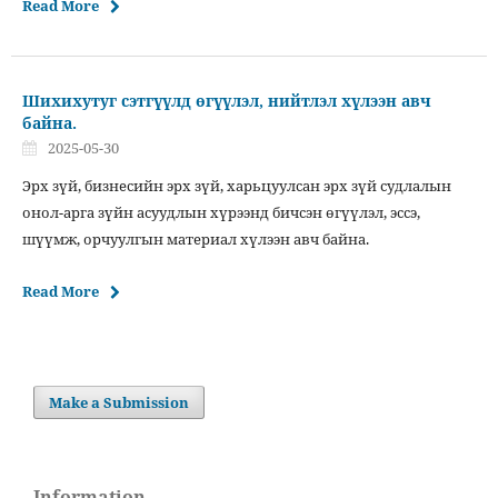
Read More
Шихихутуг сэтгүүлд өгүүлэл, нийтлэл хүлээн авч
байна.
2025-05-30
Эрх зүй, бизнесийн эрх зүй, харьцуулсан эрх зүй судлалын
онол-арга зүйн асуудлын хүрээнд бичсэн өгүүлэл, эссэ,
шүүмж, орчуулгын материал хүлээн авч байна.
Read More
Make a Submission
Information