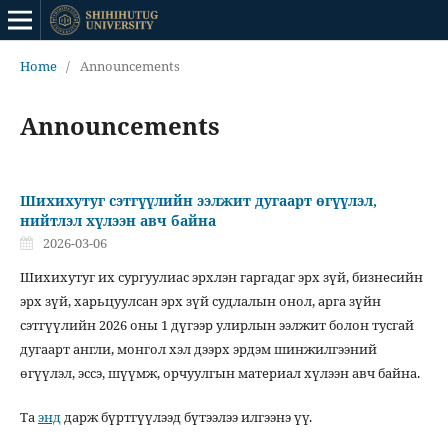
Home
/
Announcements
Announcements
Шихихутуг сэтгүүлийн ээлжит дугаарт өгүүлэл,
нийтлэл хүлээн авч байна
2026-03-06
Шихихутуг их сургуулиас эрхлэн гаргадаг эрх зүй, бизнесийн
эрх зүй, харьцуулсан эрх зүй судлалын онол, арга зүйн
сэтгүүлийн 2026 оны 1 дүгээр улирлын ээлжит болон тусгай
дугаарт англи, монгол хэл дээрх эрдэм шинжилгээний
өгүүлэл, эссэ, шүүмж, орчуулгын материал хүлээн авч байна.
Та
энд
дарж бүртгүүлээд бүтээлээ илгээнэ үү.