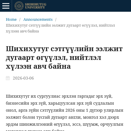
Home
/
Announcements
/
Шихихутуг сэтгүүлийн ээлжит дугаарт өгүүлэл, нийтлэл
хүлээн авч байна
Шихихутуг сэтгүүлийн ээлжит
дугаарт өгүүлэл, нийтлэл
хүлээн авч байна
2026-03-06
Шихихутуг их сургуулиас эрхлэн гаргадаг эрх зүй,
бизнесийн эрх зүй, харьцуулсан эрх зүй судлалын
онол, арга зүйн сэтгүүлийн 2026 оны 1 дүгээр улирлын
ээлжит болон тусгай дугаарт англи, монгол хэл дээрх
эрдэм шинжилгээний өгүүлэл, эссэ, шүүмж, орчуулгын