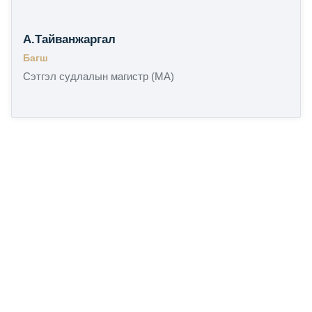
А.Тайванжаргал
Багш
Сэтгэл судлалын магистр (MA)