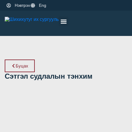
Нэвтрэх
Eng
Оюутны амьдрал
Эрдэм шинжилгээ
Буцах
Сэтгэл судлалын тэнхим