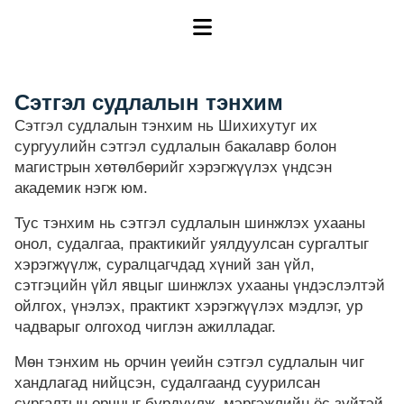
Сэтгэл судлалын тэнхим
Сэтгэл судлалын тэнхим нь Шихихутуг их
сургуулийн сэтгэл судлалын бакалавр болон
магистрын хөтөлбөрийг хэрэгжүүлэх үндсэн
академик нэгж юм.
Тус тэнхим нь сэтгэл судлалын шинжлэх ухааны
онол, судалгаа, практикийг уялдуулсан сургалтыг
хэрэгжүүлж, суралцагчдад хүний зан үйл,
сэтгэцийн үйл явцыг шинжлэх ухааны үндэслэлтэй
ойлгох, үнэлэх, практикт хэрэгжүүлэх мэдлэг, ур
чадварыг олгоход чиглэн ажилладаг.
Мөн тэнхим нь орчин үеийн сэтгэл судлалын чиг
хандлагад нийцсэн, судалгаанд суурилсан
сургалтын орчныг бүрдүүлж, мэргэжлийн ёс зүйтэй,