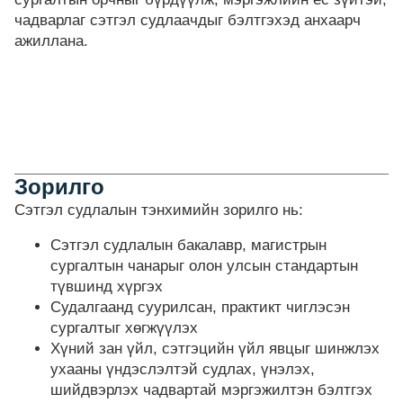
чадварлаг сэтгэл судлаачдыг бэлтгэхэд анхаарч
ажиллана.
Зорилго
Сэтгэл судлалын тэнхимийн зорилго нь:
Сэтгэл судлалын бакалавр, магистрын
сургалтын чанарыг олон улсын стандартын
түвшинд хүргэх
Судалгаанд суурилсан, практикт чиглэсэн
сургалтыг хөгжүүлэх
Хүний зан үйл, сэтгэцийн үйл явцыг шинжлэх
ухааны үндэслэлтэй судлах, үнэлэх,
шийдвэрлэх чадвартай мэргэжилтэн бэлтгэх