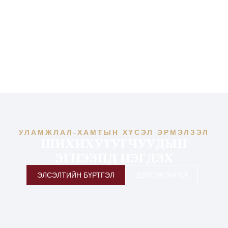
УЛАМЖЛАЛ-ХАМТЫН ХҮСЭЛ ЭРМЭЛЗЭЛ
ШИХИХУТУГЧУУДЫН
ЭГНЭЭНД НЭГДЭХ
ЭЛСЭЛТИЙН БҮРТГЭЛ
ДЭЛГЭРЭНГҮЙ