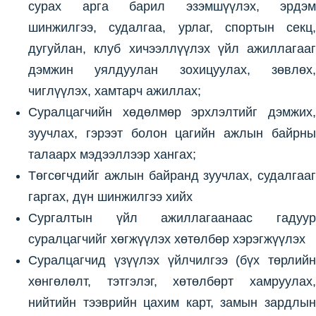
сурах арга барил эзэмшүүлэх, эрдэм
шинжилгээ, судалгаа, урлаг, спортын секц,
дугуйлан, клуб хичээллүүлэх үйл ажиллагааг
дэмжин уялдуулан зохицуулах, зөвлөх,
чиглүүлэх, хамтарч ажиллах;
Суралцагчийн хөдөлмөр эрхлэлтийг дэмжих,
зуучлах, гэрээт болон цагийн ажлын байрны
талаарх мэдээллээр хангах;
Төгсөгчдийг ажлын байранд зуучлах, судалгааг
гаргах, дүн шинжилгээ хийх
Сургалтын үйл ажиллагаанаас гадуур
суралцагчийг хөгжүүлэх хөтөлбөр хэрэгжүүлэх
Cуралцагчид үзүүлэх үйлчилгээ (бүх төрлийн
хөнгөлөлт, тэтгэлэг, хөтөлбөрт хамруулах,
нийтийн тээврийн цахим карт, замын зардлын