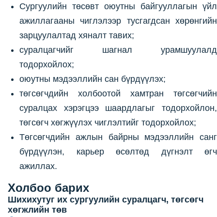
Сургуулийн төсөвт оюутны байгууллагын үйл
ажиллагааны чиглэлээр тусгагдсан хөрөнгийн
зарцуулалтад хяналт тавих;
суралцагчийг шагнал урамшуулалд
тодорхойлох;
оюутны мэдээллийн сан бүрдүүлэх;
төгсөгчдийн холбоотой хамтран төгсөгчийн
суралцах хэрэгцээ шаардлагыг тодорхойлон,
төгсөгч хөгжүүлэх чиглэлтийг тодорхойлох;
Төгсөгчдийн ажлын байрны мэдээллийн санг
бүрдүүлэн, карьер өсөлтөд дүгнэлт өгч
ажиллах.
Холбоо барих
Шихихутуг их сургуулийн суралцагч, төгсөгч
хөгжлийн төв