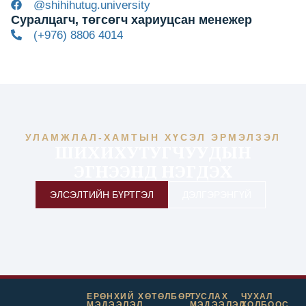
@shihihutug.university
Суралцагч, төгсөгч хариуцсан менежер
(+976) 8806 4014
УЛАМЖЛАЛ-ХАМТЫН ХҮСЭЛ ЭРМЭЛЗЭЛ
ШИХИХУТУГЧУУДЫН
ЭГНЭЭНД НЭГДЭХ
ЭЛСЭЛТИЙН БҮРТГЭЛ
ДЭЛГЭРЭНГҮЙ
ЕРӨНХИЙ
ХӨТӨЛБӨР
ТУСЛАХ
ЧУХАЛ
МЭДЭЭЛЭЛ
МЭДЭЭЛЭЛ
ХОЛБООС