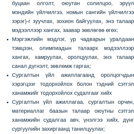
буцаан олголт, оюутан солилцоо, эрүүл
мэндийн үйлчилгээ, номын сангийн үйлчилгээ
зэрэг)-г зуучлах, зохион байгуулах, энэ талаар
мэдээллээр хангах, заавар зөвлөгөө өгөх;
Мэргэжлийн мэдлэг, ур чадварын уралдаан
тэмцээн, олимпиадын талаарх мэдээллээр
хангах, хамруулах, оролцуулах, энэ талаар
санал дүгнэлт, зөвлөмж гаргах;
Сургалтын үйл ажиллагаанд оролцогчдын
хэрэгцээг тодорхойлох болон тэдний сэтгэл
ханамжийг тодорхойлох судалгааг хийх
Сургалтын үйл ажиллагаа, сургалтын орчин,
материаллаг баазын талаар оюутны сэтгэл
ханамжийн судалгаа авч, үнэлгээ хийх, дүнг
сургуулийн захиргаанд танилцуулах;