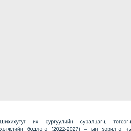
Шихихутуг их сургуулийн суралцагч, төгсөгч
хөгжлийн бодлого (2022-2027) – ын зорилго нь