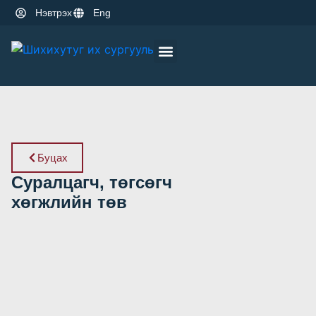
Нэвтрэх
Eng
Оюутны амьдрал
Эрдэм шинжилгээ
Буцах
Суралцагч, төгсөгч
хөгжлийн төв