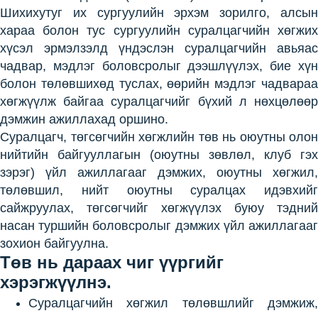
Шихихутуг их сургуулийн эрхэм зорилго, алсын
хараа болон тус сургуулийн суралцагчийн хөгжих
хүсэл эрмэлзэлд үндэслэн суралцагчийн авьяас
чадвар, мэдлэг боловсролыг дээшлүүлэх, бие хүн
болон төлөвшихөд туслах, өөрийн мэдлэг чадвараа
хөгжүүлж байгаа суралцагчийг бүхий л нөхцөлөөр
дэмжин ажиллахад оршино.
Суралцагч, төгсөгчийн хөгжлийн төв нь оюутны олон
нийтийн байгууллагын (оюутны зөвлөл, клуб гэх
зэрэг) үйл ажиллагааг дэмжих, оюутны хөгжил,
төлөвшил, нийт оюутны суралцах идэвхийг
сайжруулах, төгсөгчийг хөгжүүлэх буюу тэдний
насан туршийн боловсролыг дэмжих үйл ажиллагааг
зохион байгуулна.
Төв нь дараах чиг үүргийг
хэрэгжүүлнэ.
Суралцагчийн хөгжил төлөвшлийг дэмжиж,