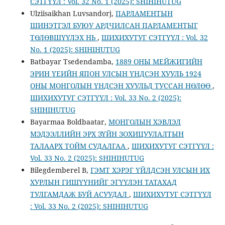
СЭТГҮҮЛ : Vol. 32 No. 1 (2025): SHIHIHUTUG
Ulziisaikhan Luvsandorj,
ПАРЛАМЕНТЫН
ШИНЭТГЭЛ БУЮУ АРДЧИЛСАН ПАРЛАМЕНТЫГ
ТӨЛӨВШҮҮЛЭХ НЬ
,
ШИХИХУТУГ СЭТГҮҮЛ : Vol. 32
No. 1 (2025): SHIHIHUTUG
Batbayar Tsedendamba,
1889 ОНЫ МЕЙЖИГИЙН
ЭРИН ҮЕИЙН ЯПОН УЛСЫН ҮНДСЭН ХУУЛЬ 1924
ОНЫ МОНГОЛЫН ҮНДСЭН ХУУЛЬД ТУССАН НӨЛӨӨ
,
ШИХИХУТУГ СЭТГҮҮЛ : Vol. 33 No. 2 (2025):
SHIHIHUTUG
Bayarmaa Boldbaatar,
МОНГОЛЫН ХЭВЛЭЛ
МЭДЭЭЛЛИЙН ЭРХ ЗҮЙН ЗОХИЦУУЛАЛТЫН
ТАЛААРХ ТОЙМ СУДАЛГАА
,
ШИХИХУТУГ СЭТГҮҮЛ :
Vol. 33 No. 2 (2025): SHIHIHUTUG
Bilegdemberel B,
ГЭМТ ХЭРЭГ ҮЙЛДСЭН УЛСЫН ИХ
ХУРЛЫН ГИШҮҮНИЙГ ЭГҮҮЛЭН ТАТАХАД
ТУЛГАМДАЖ БУЙ АСУУДАЛ
,
ШИХИХУТУГ СЭТГҮҮЛ
: Vol. 33 No. 2 (2025): SHIHIHUTUG