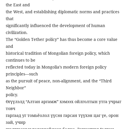
the East and
the West, and establishing diplomatic norms and practices
that
significantly influenced the development of human
civilization.
The “Golden Tether policy” has thus become a core value
and
historical tradition of Mongolian foreign policy, which
continues to be
reflected today in Mongolia’s modern foreign policy
principles—such
as the pursuit of peace, non-alignment, and the “Third
Neighbor”
policy.
Өгүүлэлд “Алтан аргамж” хэмээх ойлголтын утга учрыг
товч
гаргаад уг томьёолол үүсэн гарсан түүхэн цаг үе, орон
зай, учир