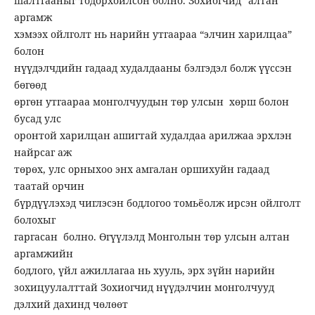
шалтгааныг тодорхойлсон болно. Зохиогчид “алтан
аргамж
хэмээх ойлголт нь нарийн утгаараа “элчин харилцаа”
болон
нүүдэлчдийн гадаад худалдааны бэлгэдэл болж үүссэн
бөгөөд
өргөн утгаараа монголчуудын төр улсын хөрш болон
бусад улс
оронтой харилцан ашигтай худалдаа арилжаа эрхлэн
найрсаг аж
төрөх, улс орныхоо энх амгалан оршихуйн гадаад
таатай орчин
бүрдүүлэхэд чиглэсэн бодлогоо томьёолж ирсэн ойлголт
болохыг
гаргасан болно. Өгүүлэлд Монголын төр улсын алтан
аргамжийн
бодлого, үйл ажиллагаа нь хууль, эрх зүйн нарийн
зохицуулалттай Зохиогчид нүүдэлчин монголчууд
дэлхий дахинд чөлөөт