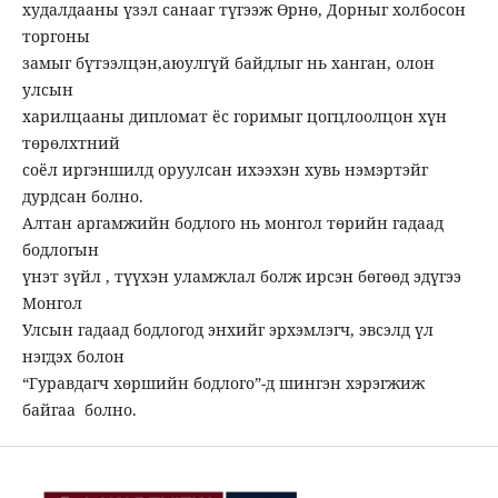
худалдааны үзэл санааг түгээж Өрнө, Дорныг холбосон
торгоны
замыг бүтээлцэн,аюулгүй байдлыг нь ханган, олон
улсын
харилцааны дипломат ёс горимыг цогцлоолцон хүн
төрөлхтний
соёл иргэншилд оруулсан ихээхэн хувь нэмэртэйг
дурдсан болно.
Алтан аргамжийн бодлого нь монгол төрийн гадаад
бодлогын
үнэт зүйл , түүхэн уламжлал болж ирсэн бөгөөд эдүгээ
Монгол
Улсын гадаад бодлогод энхийг эрхэмлэгч, эвсэлд үл
нэгдэх болон
“Гуравдагч хөршийн бодлого”-д шингэн хэрэгжиж
байгаа болно.