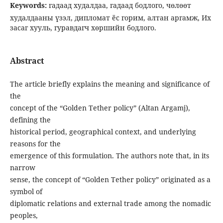
Keywords:
гадаад худалдаа, гадаад бодлого, чөлөөт
худалдааны үзэл, дипломат ёс горим, алтан аргамж, Их
засаг хууль, гуравдагч хөршийн бодлого.
Abstract
The article briefly explains the meaning and significance of
the
concept of the “Golden Tether policy” (Altan Argamj),
defining the
historical period, geographical context, and underlying
reasons for the
emergence of this formulation. The authors note that, in its
narrow
sense, the concept of “Golden Tether policy” originated as a
symbol of
diplomatic relations and external trade among the nomadic
peoples,