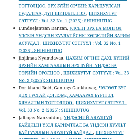
ТОГТОЛЦОО, ЭРХ ЗҮЙН ОРЧИН: ХАРЬЦУУЛСАН
СУДАЛГАА, ДҮН ШИНЖИЛГЭЭ
,
ШИХИХУТУГ
СЭТГҮҮЛ : Vol. 32 No. 1 (2025): SHIHIHUTUG
Lundeejantsan Danzan,
УЛСЫН ЭРХ БА МОНГОЛ
УЛСЫН ҮНДСЭН ХУУЛЬТ ЁСНЫ ХӨГЖЛИЙН ЗАРИМ
АСУУДАЛ
,
ШИХИХУТУГ СЭТГҮҮЛ : Vol. 32 No. 1
(2025): SHIHIHUTUG
Jinjiimaa Nyamdavaa,
ЦАХИМ ОРЧИН ДАХЬ ХҮНИЙ
ЭРХИЙН ХАМГААЛЛЫН ЭРХ ЗҮЙН ҮНДЭС БА
ТӨРИЙН ОРОЛЦОО
,
ШИХИХУТУГ СЭТГҮҮЛ : Vol. 33
No. 2 (2025): SHIHIHUTUG
Dorjkhand Bold, Gantugs Gankhuyag,
ЧӨЛӨӨТ БҮС
ДЭХ ТУСГАЙ ДЭГЛЭМД ХАМААРАХ БҮРТГЭЛ,
ХЯНАЛТЫН ТОГТОЛЦОО
,
ШИХИХУТУГ СЭТГҮҮЛ :
Vol. 33 No. 2 (2025): SHIHIHUTUG
Jalbajav Nanzaddorj,
ҮНДЭСНИЙ АЮУЛГҮЙ
БАЙДЛЫН ҮЗЭЛ БАРИМТЛАЛ БА ҮНДСЭН ХУУЛЬТ
БАЙГУУЛЛЫН АЮУЛГҮЙ БАЙДАЛ
,
ШИХИХУТУГ