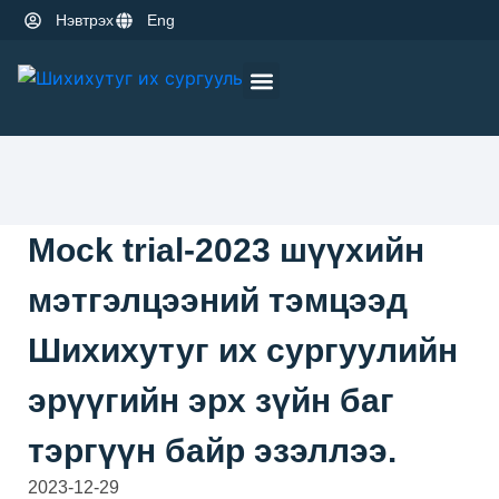
Нэвтрэх
Eng
Оюутны амьдрал
Эрдэм шинжилгээ
Mock trial-2023 шүүхийн
мэтгэлцээний тэмцээд
Шихихутуг их сургуулийн
эрүүгийн эрх зүйн баг
тэргүүн байр эзэллээ.
2023-12-29