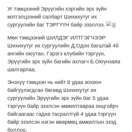
Уг тэмцээний Эрүүгийн хэргийн эрх зүйн
мэтгэлцээний салбарт Шихихутуг их
сургуулийн баг ТЭРГҮҮН байр эзэллээ.
Мөн тэмцээний ШИЛДЭГ ИЛТГЭГЧЭЭР
Шихихутуг их сургуулийн Д.Одон багштай 4б
ангийн оюутан, Гэрэгэ клубийн тэргүүн,
Эрүүгийн эрх зүйн багийн ахлагч Б.Оюунзаяа
шалгарлаа.
Энэхүү тэмцээн нь нийт 8 удаа зохион
байгуулагдсан бөгөөд Шихихутуг их
сургуулийн Эрүүгийн эрх зүйн баг 5 удаа
тэргүүн байр эзэлсэн амжилтаараа онцгойрч
байгаагаас гадна тасралтгүй 4 удаа тэргүүн
байр эзэлсэн нэгэн өвөрмөц амжилтын эзэд
боллоо.