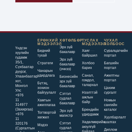
ЕРӨНХИЙ
ХӨТӨЛБӨР
ТУСЛАХ
ЧУХАЛ
МЭДЭЭЛЭЛ
МЭДЭЭЛЭЛ
ХОЛБООС
Эрх зүй
Үндсэн
Бидний
Хаяг
Суралцагчийн
бакалавр
хуулийн
тухай
байршил
портал
гудамж
Эрх зүй
35/1,
Стратеги
Холбоо
Багшийн
бакалавр
Сүхбаатар
барих
портал
(эчнээ)
Чанарын
дүүрэг,
удирдлага
Санал,
Ажилтны
Улаанбаатар
Бизнесийн
гомдол,
портал
хот,
эрх зүй
Бүтэц,
талархал
Монгол
бакалавр
зохион
Цахим
Улс
байгуулалт
Нээлттэй
сургалт
Сэтгэл
+976
ажлын
судлал
11
Хамтын
Номын
байр
бакалавр
314977
ажиллагаа
сангийн
(Захиргаа)
Брендийн
каталог
Эрх зүй
Тогтвортой
+976
удирдамж
магистр
хөгжил
Хуулбарлалт
11
Хөдөлмөрийн
шалгах
Сэтгэл
320176
Мэдээ
аюулгүй
судлал
(Сургалтын
Диплом
байдал