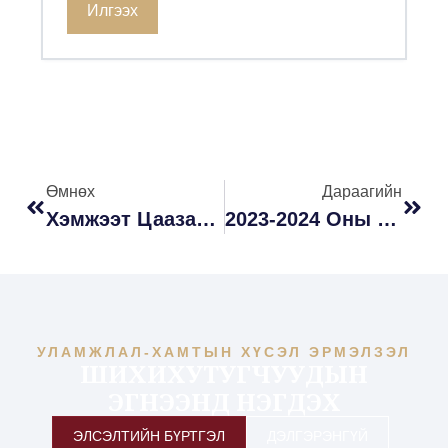
Илгээх
Өмнөх
Дараагийн
Хэмжээт Цаазатаас Бүгд Найрамдах Засагт Шилжсэн Нь” Номын Нээлт Боллоо
2023-2024 Оны Хичээлийн Жилийн Замын Зардлын Буцаан Олголт
УЛАМЖЛАЛ-ХАМТЫН ХҮСЭЛ ЭРМЭЛЗЭЛ
ШИХИХУТУГЧУУДЫН
ЭГНЭЭНД НЭГДЭХ
ЭЛСЭЛТИЙН БҮРТГЭЛ
ДЭЛГЭРЭНГҮЙ