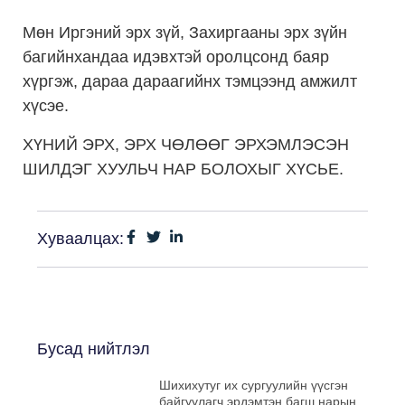
Мөн Иргэний эрх зүй, Захиргааны эрх зүйн
багийнхандаа идэвхтэй оролцсонд баяр
хүргэж, дараа дараагийнх тэмцээнд амжилт
хүсэе.
ХҮНИЙ ЭРХ, ЭРХ ЧӨЛӨӨГ ЭРХЭМЛЭСЭН
ШИЛДЭГ ХУУЛЬЧ НАР БОЛОХЫГ ХҮСЬЕ.
Хуваалцах:
Бусад нийтлэл
Шихихутуг их сургуулийн үүсгэн
байгуулагч эрдэмтэн багш нарын