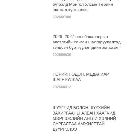
бүтээлд Монгол Улсын Төрийн
шагнал хүртээлээ
2026/07/06
2026–2027 оны бакалаврын
элсэлтийн сонгон шалгаруулалтад
тэнцсэн бүртгүүлэгчдийн жагсаалт
2026/06/30
ТӨРИЙН ОДОН, МЕДАЛИАР
ШАГНУУЛЛАА
2026/06/12
ШҮҮГЧИД БОЛОН ШҮҮХИЙН
ЗАХИРГААНЫ АЛБАН ХААГЧИД
МЭРГЭЖЛИЙН АНГЛИ ХЭЛНИЙ
СУРГАЛТАА АМЖИЛТТАЙ
ДҮҮРГЭЛЭЭ