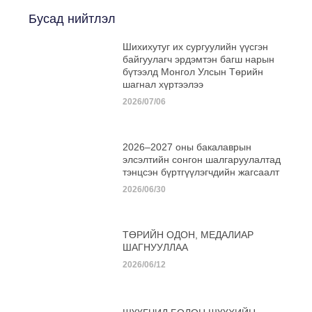
Бусад нийтлэл
Шихихутуг их сургуулийн үүсгэн
байгуулагч эрдэмтэн багш нарын
бүтээлд Монгол Улсын Төрийн
шагнал хүртээлээ
2026/07/06
2026–2027 оны бакалаврын
элсэлтийн сонгон шалгаруулалтад
тэнцсэн бүртгүүлэгчдийн жагсаалт
2026/06/30
ТӨРИЙН ОДОН, МЕДАЛИАР
ШАГНУУЛЛАА
2026/06/12