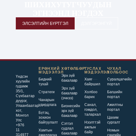
ШИХИХУТУГЧУУДЫН
ЭГНЭЭНД НЭГДЭХ
ЭЛСЭЛТИЙН БҮРТГЭЛ
ДЭЛГЭРЭНГҮЙ
ЕРӨНХИЙ
ХӨТӨЛБӨР
ТУСЛАХ
ЧУХАЛ
МЭДЭЭЛЭЛ
МЭДЭЭЛЭЛ
ХОЛБООС
Эрх зүй
Үндсэн
Бидний
Хаяг
Суралцагчийн
бакалавр
хуулийн
тухай
байршил
портал
гудамж
Эрх зүй
35/1,
Стратеги
Холбоо
Багшийн
бакалавр
Сүхбаатар
барих
портал
(эчнээ)
Чанарын
дүүрэг,
удирдлага
Санал,
Ажилтны
Улаанбаатар
Бизнесийн
гомдол,
портал
хот,
эрх зүй
Бүтэц,
талархал
Монгол
бакалавр
зохион
Цахим
Улс
байгуулалт
Нээлттэй
сургалт
Сэтгэл
+976
ажлын
судлал
11
Хамтын
Номын
байр
бакалавр
314977
ажиллагаа
сангийн