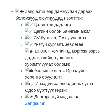
Zangia.mn-ээр дамжуулан дараах
боломжууд оюутнуудад нээлттэй:
Цалинтай дадлага
Цагийн болон байнгын ажил
CV бүртгэл, Testly үнэлгээ
Үнэгүй сургалт, зөвлөгөө
10,000+ компанид мэргэжлээрээ
дадлага хийх, туршлага
хуримтлуулах боломж
Ажлын эхлэл = Ирээдүйн
хөрөнгө оруулалт!
Ирээдүйгээ өнөөдрөөс бүтээ –
Одоо бүртгүүлээрэй!
Дэлгэрэнгүй мэдээлэл:
Zangia.mn