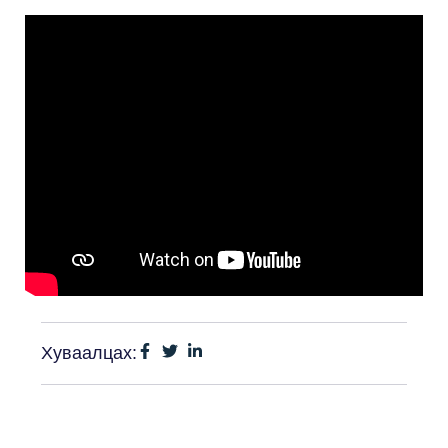
Хуваалцах: