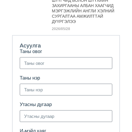
ШҮҮГЧИД БОЛОН ШҮҮХИЙН
ЗАХИРГААНЫ АЛБАН ХААГЧИД
МЭРГЭЖЛИЙН АНГЛИ ХЭЛНИЙ
СУРГАЛТАА АМЖИЛТТАЙ
ДҮҮРГЭЛЭЭ
2026/05/28
Асуулга
Таны овог
Таны нэр
Утасны дугаар
И-мэйл хаяг