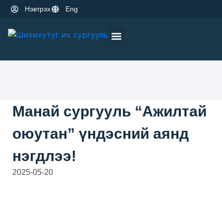
Нэвтрэх
Eng
Оюутны амьдрал
Эрдэм шинжилгээ
Манай сургууль “Ажилтай
оюутан” үндэсний аянд
нэгдлээ!
2025-05-20