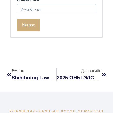
Илгээх
Өмнөх
Дараагийн
Shihihutug Law Review Сэтгүүлд Өгүүлэл, Нийтлэл Хүлээн Авч Байна
2025 ОНЫ ЭЛСЭГЧДИЙН БҮРТГЭЛИЙН МЭДЭЭЛЭЛ
УЛАМЖЛАЛ-ХАМТЫН ХҮСЭЛ ЭРМЭЛЗЭЛ