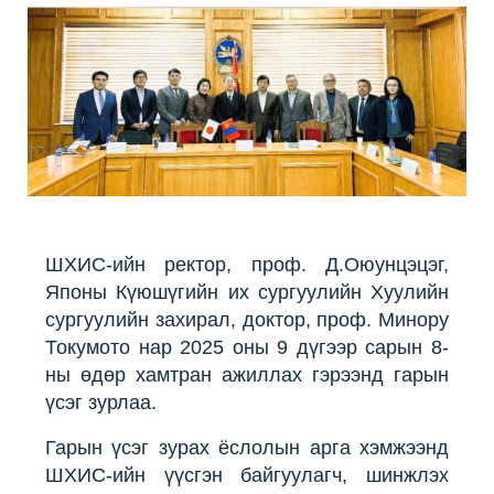
ШХИС-ийн ректор, проф. Д.Оюунцэцэг,
Японы Күюшүгийн их сургуулийн Хуулийн
сургуулийн захирал, доктор, проф. Минору
Токумото нар 2025 оны 9 дүгээр сарын 8-
ны өдөр хамтран ажиллах гэрээнд гарын
үсэг зурлаа.
Гарын үсэг зурах ёслолын арга хэмжээнд
ШХИС-ийн үүсгэн байгуулагч, шинжлэх