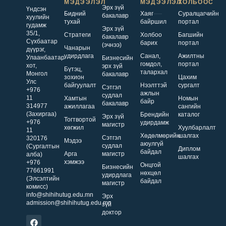
МЭДЭЭЛЭЛ
МЭДЭЭЛЭЛ
ХОЛБООС
Эрх зүй
Үндсэн
Бидний
Хаяг
Суралцагчийн
бакалавр
хуулийн
тухай
байршил
портал
гудамж
Эрх зүй
35/1,
Стратеги
Холбоо
Багшийн
бакалавр
Сүхбаатар
барих
портал
(эчнээ)
Чанарын
дүүрэг,
удирдлага
Санал,
Ажилтны
Улаанбаатар
Бизнесийн
гомдол,
портал
хот,
эрх зүй
Бүтэц,
талархал
Монгол
бакалавр
зохион
Цахим
Улс
байгуулалт
Нээлттэй
сургалт
Сэтгэл
+976
ажлын
судлал
11
Хамтын
Номын
байр
бакалавр
314977
ажиллагаа
сангийн
(Захиргаа)
Брендийн
каталог
Эрх зүй
Тогтвортой
+976
удирдамж
магистр
хөгжил
Хуулбарлалт
11
Хөдөлмөрийн
шалгах
Сэтгэл
320176
Мэдээ
аюулгүй
судлал
(Сургалтын
Диплом
байдал
Арга
магистр
алба)
шалгах
хэмжээ
+976
Онцгой
Бизнесийн
77661991
нөхцөл
удирдлага
(Элсэлтийн
байдал
магистр
комисс)
info@shihihutug.edu.mn
Эрх
admission@shihihutug.edu.mn
зүй
доктор