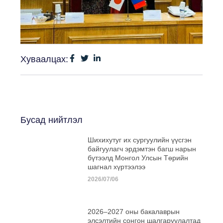
Хуваалцах:
Бусад нийтлэл
Шихихутуг их сургуулийн үүсгэн
байгуулагч эрдэмтэн багш нарын
бүтээлд Монгол Улсын Төрийн
шагнал хүртээлээ
2026/07/06
2026–2027 оны бакалаврын
элсэлтийн сонгон шалгаруулалтад