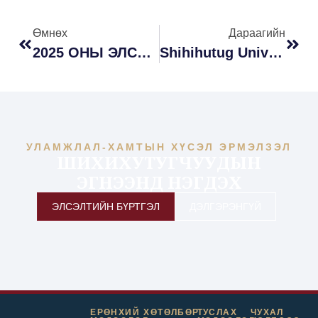
Өмнөх
Дараагийн
2025 ОНЫ ЭЛСЭГЧДИЙН БҮРТГЭЛИЙН МЭДЭЭЛЭЛ
Shihihutug University Signs Cooperation Agreement With Kyushu University, Japan
УЛАМЖЛАЛ-ХАМТЫН ХҮСЭЛ ЭРМЭЛЗЭЛ
ШИХИХУТУГЧУУДЫН
ЭГНЭЭНД НЭГДЭХ
ЭЛСЭЛТИЙН БҮРТГЭЛ
ДЭЛГЭРЭНГҮЙ
ЕРӨНХИЙ
ХӨТӨЛБӨР
ТУСЛАХ
ЧУХАЛ