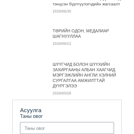
тэнцсэн бүртгүүлэгчдийн жагсаалт
2026/06/30
ТӨРИЙН ОДОН, МЕДАЛИАР
ШАГНУУЛЛАА
2026/06/12
ШҮҮГЧИД БОЛОН ШҮҮХИЙН
ЗАХИРГААНЫ АЛБАН ХААГЧИД
МЭРГЭЖЛИЙН АНГЛИ ХЭЛНИЙ
СУРГАЛТАА АМЖИЛТТАЙ
ДҮҮРГЭЛЭЭ
2026/05/28
Асуулга
Таны овог