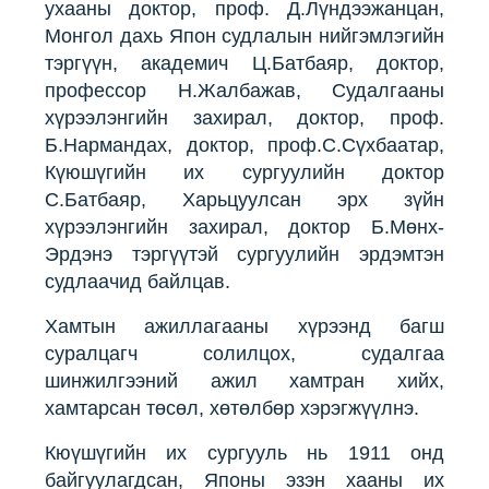
ухааны доктор, проф. Д.Лүндээжанцан,
Монгол дахь Япон судлалын нийгэмлэгийн
тэргүүн, академич Ц.Батбаяр, доктор,
профессор Н.Жалбажав, Судалгааны
хүрээлэнгийн захирал, доктор, проф.
Б.Нармандах, доктор, проф.С.Сүхбаатар,
Күюшүгийн их сургуулийн доктор
С.Батбаяр, Харьцуулсан эрх зүйн
хүрээлэнгийн захирал, доктор Б.Мөнх-
Эрдэнэ тэргүүтэй сургуулийн эрдэмтэн
судлаачид байлцав.
Хамтын ажиллагааны хүрээнд багш
суралцагч солилцох, судалгаа
шинжилгээний ажил хамтран хийх,
хамтарсан төсөл, хөтөлбөр хэрэгжүүлнэ.
Кюүшүгийн их сургууль нь 1911 онд
байгуулагдсан, Японы эзэн хааны их