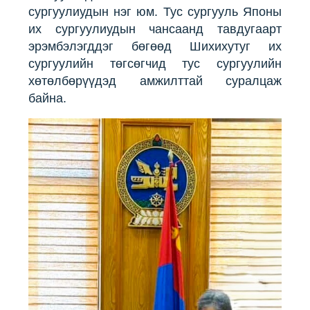
сургуулиудын нэг юм. Тус сургууль Японы
их сургуулиудын чансаанд тавдугаарт
эрэмбэлэгддэг бөгөөд Шихихутуг их
сургуулийн төгсөгчид тус сургуулийн
хөтөлбөрүүдэд амжилттай суралцаж
байна.