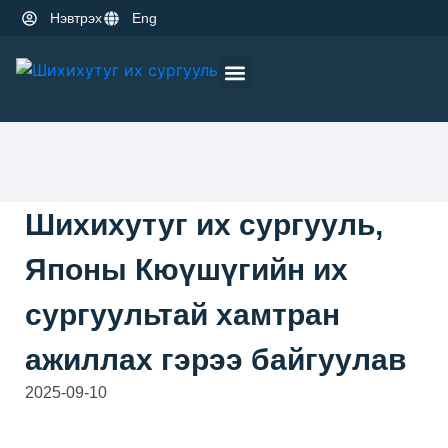
Нэвтрэх
Eng
Оюутны амьдрал
Эрдэм шинжилгээ
Шихихутуг их сургууль,
Японы Кюүшүгийн их
сургуультай хамтран
ажиллах гэрээ байгуулав
2025-09-10