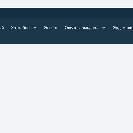
ай
Хөтөлбөр
Элсэлт
Оюутны амьдрал
Эрдэм ши