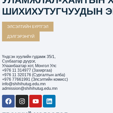
УЛАМЖЛАЛ-ХАМТЫН Х
ШИХИХУТУГЧУУДЫН Э
ЭЛСЭЛТИЙН БҮРТГЭЛ
ДЭЛГЭРЭНГҮЙ
Үндсэн хуулийн гудамж 35/1,
Сүхбаатар дүүрэг,
Улаанбаатар хот, Монгол Улс
+976 11 314977 (Захиргаа)
+976 11 320176 (Сургалтын алба)
+976 77661991 (Элсэлтийн комисс)
info@shihihutug.edu.mn
admission@shihihutug.edu.mn