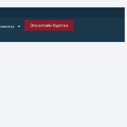
Элсэлтийн бүртгэл
нжилгээ