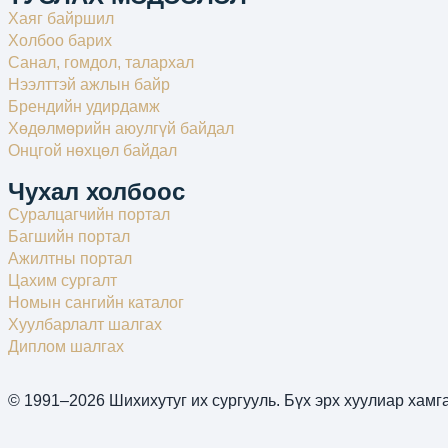
Хаяг байршил
Холбоо барих
Санал, гомдол, талархал
Нээлттэй ажлын байр
Брендийн удирдамж
Хөдөлмөрийн аюулгүй байдал
Онцгой нөхцөл байдал
Чухал холбоос
Суралцагчийн портал
Багшийн портал
Ажилтны портал
Цахим сургалт
Номын сангийн каталог
Хуулбарлалт шалгах
Диплом шалгах
© 1991–2026 Шихихутуг их сургууль. Бүх эрх хуулиар хамг