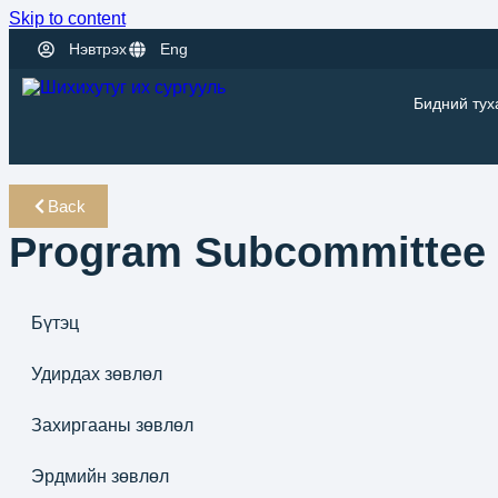
Skip to content
Нэвтрэх
Eng
Бидний тух
Back
Program Subcommittee
Бүтэц
Удирдах зөвлөл
Захиргааны зөвлөл
Эрдмийн зөвлөл