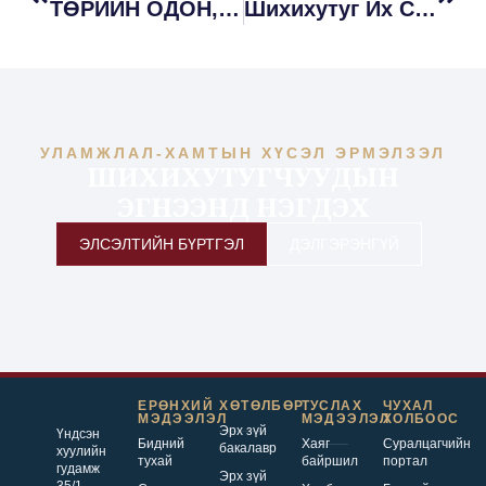
ТӨРИЙН ОДОН, МЕДАЛИАР ШАГНУУЛЛАА
Шихихутуг Их Сургуулийн Үүсгэн Байгуулагч Эрдэмтэн Багш Нарын Бүтээлд Монгол Улсын Төрийн Шагнал Хүртээлээ
УЛАМЖЛАЛ-ХАМТЫН ХҮСЭЛ ЭРМЭЛЗЭЛ
ШИХИХУТУГЧУУДЫН
ЭГНЭЭНД НЭГДЭХ
ЭЛСЭЛТИЙН БҮРТГЭЛ
ДЭЛГЭРЭНГҮЙ
ЕРӨНХИЙ
ХӨТӨЛБӨР
ТУСЛАХ
ЧУХАЛ
МЭДЭЭЛЭЛ
МЭДЭЭЛЭЛ
ХОЛБООС
Эрх зүй
Үндсэн
Бидний
Хаяг
Суралцагчийн
бакалавр
хуулийн
тухай
байршил
портал
гудамж
Эрх зүй