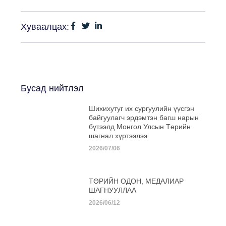
Хуваалцах:
Бусад нийтлэл
Шихихутуг их сургуулийн үүсгэн
байгуулагч эрдэмтэн багш нарын
бүтээлд Монгол Улсын Төрийн
шагнал хүртээлээ
2026/07/06
ТӨРИЙН ОДОН, МЕДАЛИАР
ШАГНУУЛЛАА
2026/06/12