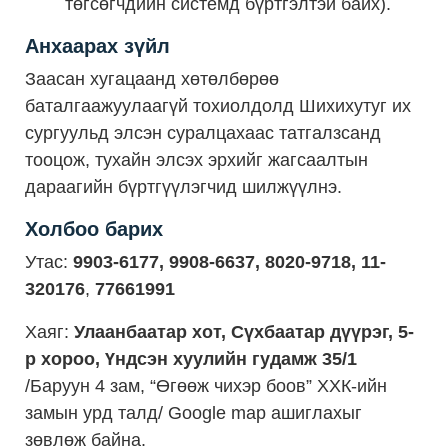
төгсөгчдийн системд бүртгэлтэй байх).
Анхаарах зүйл
Заасан хугацаанд хөтөлбөрөө
баталгаажуулаагүй тохиолдолд Шихихутуг их
сургуульд элсэн суралцахаас татгалзсанд
тооцож, тухайн элсэх эрхийг жагсаалтын
дараагийн бүртгүүлэгчид шилжүүлнэ.
Холбоо барих
Утас:
9903-6177, 9908-6637, 8020-9718, 11-
320176
,
77661991
Хаяг:
Улаанбаатар хот, Сүхбаатар дүүрэг, 5-
р хороо, Үндсэн хуулийн гудамж 35/1
/Баруун 4 зам, “Өгөөж чихэр боов” ХХК-ийн
замын урд талд/ Google map ашиглахыг
зөвлөж байна.