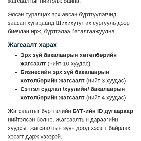
жагсаалтыг нийтэлж байна.
Элсэн суралцах эрх авсан бүртгүүлэгчид
заасан хугацаанд Шихихутуг их сургууль дээр
биечлэн ирж, бүртгэлээ баталгаажуулна.
Жагсаалт харах
Эрх зүй бакалаврын хөтөлбөрийн
жагсаалт
(нийт 10 хуудас)
Бизнесийн эрх зүй бакалаврын
хөтөлбөрийн жагсаалт
(нийт 3 хуудас)
Сэтгэл судлал /хуулийн/ бакалаврын
хөтөлбөрийн жагсаалт
(нийт 4 хуудас)
Жагсаалтыг бүртгэлийн
БҮТ-ийн ID дугаараар
нийтэлсэн болно. Жагсаалтын дараагийн
хуудсыг жагсаалтын зүүн доод хэсэгт байрлах
хэсэгт дарж үзээрэй.