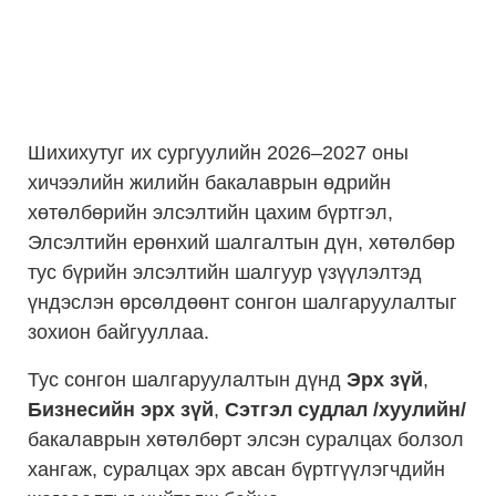
Шихихутуг их сургуулийн 2026–2027 оны
хичээлийн жилийн бакалаврын өдрийн
хөтөлбөрийн элсэлтийн цахим бүртгэл,
Элсэлтийн ерөнхий шалгалтын дүн, хөтөлбөр
тус бүрийн элсэлтийн шалгуур үзүүлэлтэд
үндэслэн өрсөлдөөнт сонгон шалгаруулалтыг
зохион байгууллаа.
Тус сонгон шалгаруулалтын дүнд
Эрх зүй
,
Бизнесийн эрх зүй
,
Сэтгэл судлал /хуулийн/
бакалаврын хөтөлбөрт элсэн суралцах болзол
хангаж, суралцах эрх авсан бүртгүүлэгчдийн