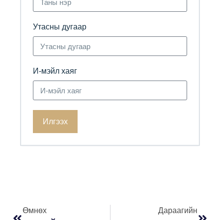
Утасны дугаар
И-мэйл хаяг
Илгээх
Өмнөх
Дараагийн