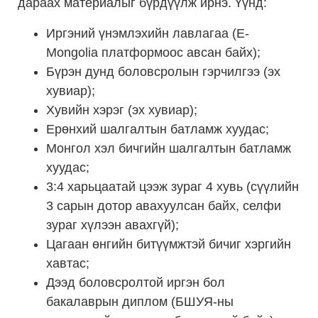
дараах материалыг бүрдүүлж ирнэ. Үүнд:
Иргэний үнэмлэхийн лавлагаа (Е-
Mongolia платформоос авсан байх);
Бүрэн дунд боловсролын гэрчилгээ (эх
хувиар);
Хувийн хэрэг (эх хувиар);
Ерөнхий шалгалтын батламж хуудас;
Монгол хэл бичгийн шалгалтын батламж
хуудас;
3:4 харьцаатай цээж зураг 4 хувь (сүүлийн
3 сарын дотор авахуулсан байх, селфи
зураг хүлээн авахгүй);
Цагаан өнгийн битүүмжтэй бичиг хэргийн
хавтас;
Дээд боловсролтой иргэн бол
бакалаврын диплом (БШУЯ-ны