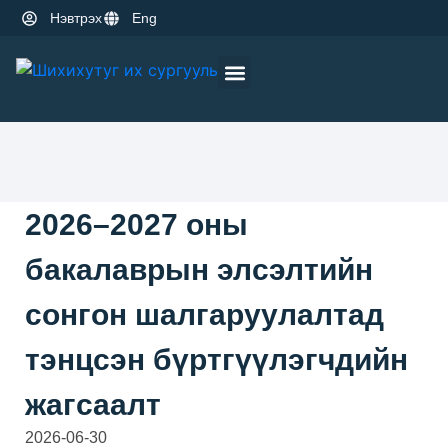
Нэвтрэх
Eng
Оюутны амьдрал
Эрдэм шинжилгээ
2026–2027 оны
бакалаврын элсэлтийн
сонгон шалгаруулалтад
тэнцсэн бүртгүүлэгчдийн
жагсаалт
2026-06-30