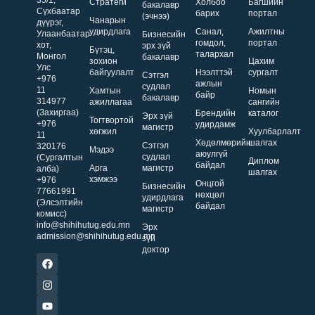
35/1,
Стратеги
Холбоо
Багшийн
бакалавр
Сүхбаатар
барих
портал
(эчнээ)
Чанарын
дүүрэг,
удирдлага
Санал,
Ажилтны
Улаанбаатар
Бизнесийн
гомдол,
портал
хот,
эрх зүй
Бүтэц,
талархал
Монгол
бакалавр
зохион
Цахим
Улс
байгуулалт
Нээлттэй
сургалт
Сэтгэл
+976
ажлын
судлал
11
Хамтын
Номын
байр
бакалавр
314977
ажиллагаа
сангийн
(Захиргаа)
Брендийн
каталог
Эрх зүй
Тогтвортой
+976
удирдамж
магистр
хөгжил
Хуулбарлалт
11
Хөдөлмөрийн
шалгах
Сэтгэл
320176
Мэдээ
аюулгүй
судлал
(Сургалтын
Диплом
байдал
Арга
магистр
алба)
шалгах
хэмжээ
+976
Онцгой
Бизнесийн
77661991
нөхцөл
удирдлага
(Элсэлтийн
байдал
магистр
комисс)
info@shihihutug.edu.mn
Эрх
admission@shihihutug.edu.mn
зүй
доктор