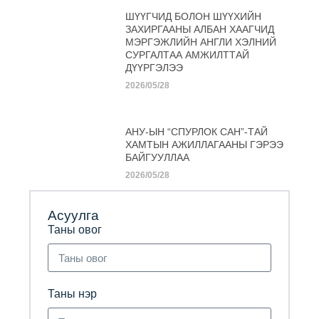
ШҮҮГЧИД БОЛОН ШҮҮХИЙН
ЗАХИРГААНЫ АЛБАН ХААГЧИД
МЭРГЭЖЛИЙН АНГЛИ ХЭЛНИЙ
СУРГАЛТАА АМЖИЛТТАЙ
ДҮҮРГЭЛЭЭ
2026/05/28
АНУ-ЫН “СПУРЛОК САН”-ТАЙ
ХАМТЫН АЖИЛЛАГААНЫ ГЭРЭЭ
БАЙГУУЛЛАА
2026/05/28
Асуулга
Таны овог
Таны нэр